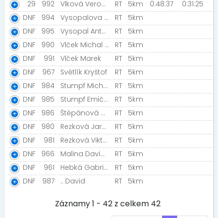
29
992
Vlková Veronika
RT
5km
0:48:37
0:31:25
DNF
994
Vysopalova Zuzana [Kylda]
RT
5km
DNF
995
Vysopal Antonin
RT
5km
DNF
990
Vlček Michal [YFAI]
RT
5km
DNF
991
Vlček Marek
RT
5km
DNF
967
Světlík Kryštof
RT
5km
DNF
984
Stumpf Michal [Most]
RT
5km
DNF
985
Stumpf Emička
RT
5km
DNF
986
Štěpánová Alena
RT
5km
DNF
980
Rezková Jaroslava
RT
5km
DNF
981
Rezková Viktorie
RT
5km
DNF
966
Malina David [NN2022]
RT
5km
DNF
961
Hebká Gabriela Kateřina
RT
5km
DNF
987
.. David
RT
5km
Záznamy 1 - 42 z celkem 42