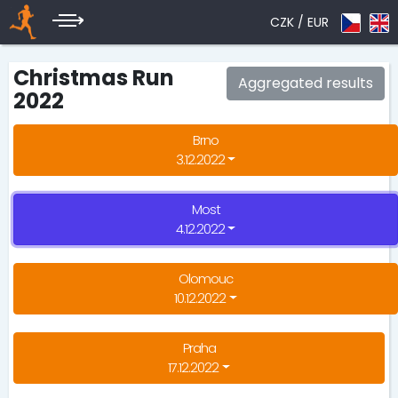
CZK /
EUR
Christmas Run
Aggregated results
2022
Brno
3.12.2022
Most
4.12.2022
Olomouc
10.12.2022
Praha
17.12.2022