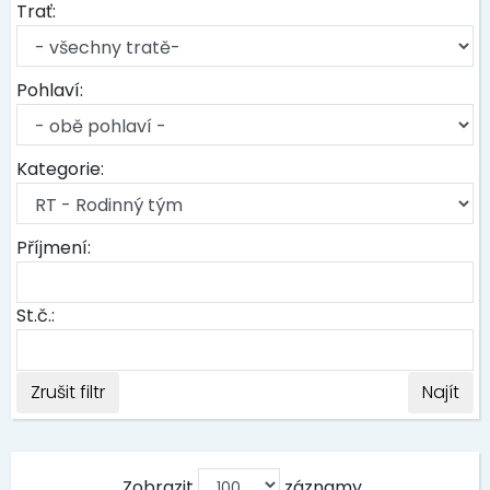
Trať:
Pohlaví:
Kategorie:
Příjmení:
St.č.:
Zrušit filtr
Najít
Zobrazit
záznamy