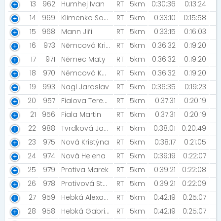
13
962
Humhej Ivan
RT
5km
0:30:36
0:13:24
14
969
Klimenko Sophia
RT
5km
0:33:10
0:15:58
15
968
Mann Jiří
RT
5km
0:33:15
0:16:03
16
973
Němcová Kristýna
RT
5km
0:36:32
0:19:20
17
971
Němec Maty
RT
5km
0:36:32
0:19:20
18
970
Němcová Katka [Germany team]
RT
5km
0:36:32
0:19:20
19
993
Nagl Jaroslav
RT
5km
0:36:35
0:19:23
20
957
Fialova Tereza
RT
5km
0:37:31
0:20:19
21
956
Fiala Martin
RT
5km
0:37:31
0:20:19
22
988
Tvrdková Jana
RT
5km
0:38:01
0:20:49
23
975
Nová Kristýna
RT
5km
0:38:17
0:21:05
24
974
Nová Helena
RT
5km
0:39:19
0:22:07
25
979
Protiva Marek
RT
5km
0:39:21
0:22:08
26
978
Protivová Stanislava [Sisíci]
RT
5km
0:39:21
0:22:09
27
959
Hebká Alexandra Lucie
RT
5km
0:42:19
0:25:07
28
958
Hebká Gabriela [My ze Strupčic]
RT
5km
0:42:19
0:25:07