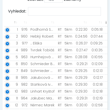
Vyhledat:
ℹ
1
976
Podhorná Soňa
RT
5km
0:22:30
0:05:18
2
960
Hebký Robert
RT
5km
0:24:56
0:07:44
3
977
.. Eliška
RT
5km
0:26:37
0:09:25
4
989
Tvrdek Tobiáš
RT
5km
0:27:47
0:10:35
5
963
Humhejová Barbora
RT
5km
0:28:08
0:10:55
6
850
Schmieder Bruno
RT
5km
0:29:21
0:12:09
7
849
Schmieder Oto [STG Strupčice]
RT
5km
0:29:25
0:12:13
8
965
Jakubcová Veronika
RT
5km
0:29:29
0:12:17
9
982
Staňková Ivana [adidas Runners Prague]
RT
5km
0:29:30
0:12:18
10
983
Linhart Kryštof
RT
5km
0:29:30
0:12:18
11
964
Jakubec Martin
RT
5km
0:29:31
0:12:19
12
972
Němec Marek
RT
5km
0:30:10
0:12:58