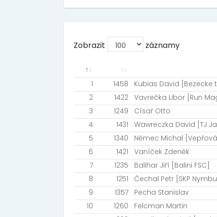
Zobrazit
záznamy
1
1458
Kubias David [Bezecke t
2
1422
Vavrečka Libor [Run M
3
1249
Císař Otto
4
1431
Wawreczka David [TJ Jak
5
1340
Němec Michal [Vepřová
6
1421
Vaníček Zdeněk
7
1235
Balihar Jiří [Balini FSC]
8
1251
Čechal Petr [SKP Nymbu
9
1357
Pecha Stanislav
10
1260
Felcman Martin