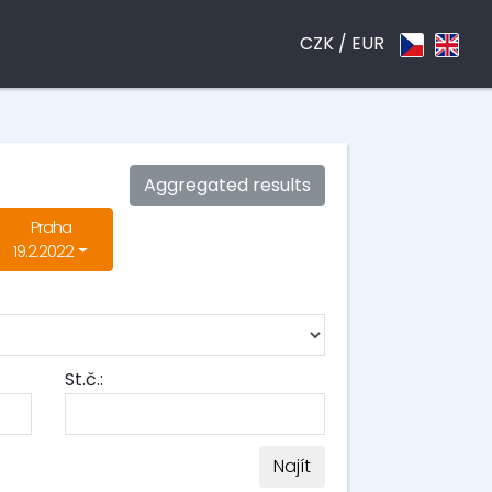
CZK /
EUR
Aggregated results
Praha
19.2.2022
St.č.:
Najít