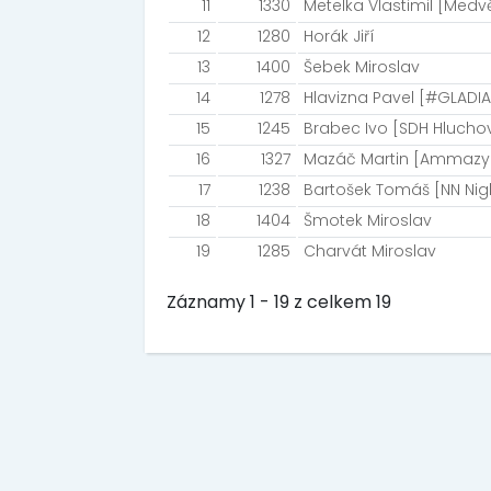
11
1330
Metelka Vlastimil [Medv
12
1280
Horák Jiří
13
1400
Šebek Miroslav
14
1278
Hlavizna Pavel [#GLAD
15
1245
Brabec Ivo [SDH Hlucho
16
1327
Mazáč Martin [Ammazy
17
1238
Bartošek Tomáš [NN Nig
18
1404
Šmotek Miroslav
19
1285
Charvát Miroslav
Záznamy 1 - 19 z celkem 19