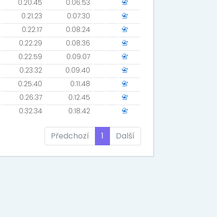
0:20:45
0:06:53
📇
0:21:23
0:07:30
📇
0:22:17
0:08:24
📇
0:22:29
0:08:36
📇
0:22:59
0:09:07
📇
0:23:32
0:09:40
📇
0:25:40
0:11:48
📇
0:26:37
0:12:45
📇
0:32:34
0:18:42
📇
Předchozí
1
Další