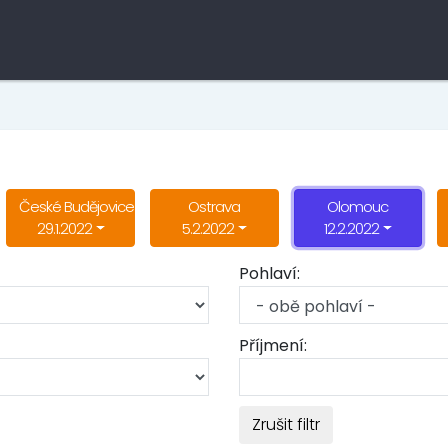
České Budějovice
Ostrava
Olomouc
29.1.2022
5.2.2022
12.2.2022
Pohlaví:
Příjmení:
Zrušit filtr