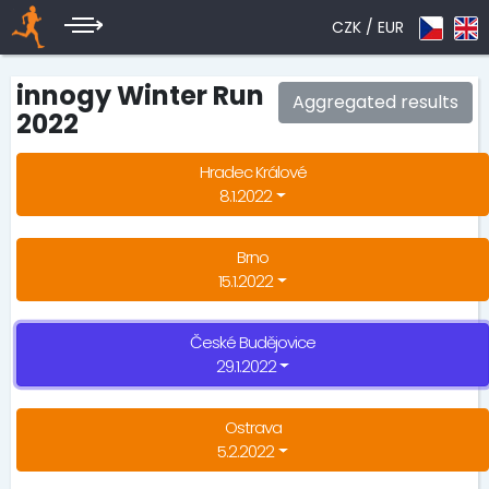
CZK /
EUR
innogy Winter Run
Aggregated results
2022
Hradec Králové
8.1.2022
Brno
15.1.2022
České Budějovice
29.1.2022
Ostrava
5.2.2022