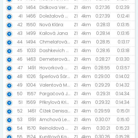
40
1464
Didkova Veronika
Z1
4km
0:27:36
0:12:39
41
1466
Doležalová Adéla
Z1
4km
0:27:39
0:12:41
42
1550
Nová Klára
Z1
4km
0:28:13
0:13:15
43
1499
Kailová Jana
Z1
4km
0:28:14
0:13:16
44
1494
Chmelařová Petra
Z1
4km
0:28:15
0:13:17
45
1033
Dashkevich Natallia
Z1
4km
0:28:16
0:13:18
46
1463
Demeterová Tereza
Z1
4km
0:28:27
0:13:30
47
1491
Hovorková Gabriela
Z1
4km
0:28:55
0:13:57
48
1026
Šperlová Šárka
Z1
4km
0:29:00
0:14:02
49
1004
Valentová Michaela
Z1
4km
0:29:29
0:14:32
50
1557
Pargačová Jitka
Z1
4km
0:29:31
0:14:34
51
1569
Přikrylová Kristýna
Z1
4km
0:29:32
0:14:34
52
1461
Čížek Denisa [Rozběháme Česko ]
Z1
4km
0:29:59
0:15:01
53
1391
Amchová Lenka
Z1
4km
0:30:07
0:15:10
54
1570
Reinoldová Monika
Z1
4km
0:30:21
0:15:23
55
1524
Kunštová Kateřina [Rozběháme Strakonice]
Z1
4km
0:30:26
0:15:28