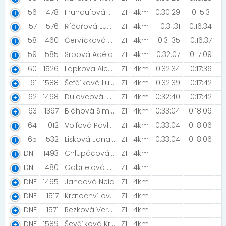
56
1478
Frühaufová Jana
Z1
4km
0:30:29
0:15:31
57
1576
Říčařová Ludmila [Žer slimáky! ]
Z1
4km
0:31:31
0:16:34
58
1460
Červíčková Marie [Červíčci ????]
Z1
4km
0:31:35
0:16:37
59
1585
Srbová Adéla
Z1
4km
0:32:07
0:17:09
60
1526
Lapkova Alexandra
Z1
4km
0:32:34
0:17:36
61
1588
Šefčíková Lucie [Šneci v běhu]
Z1
4km
0:32:39
0:17:42
62
1468
Dulovcová Ivana [Šneci v běhu ]
Z1
4km
0:32:40
0:17:42
63
1397
Bláhová Simona [Jsme tady omylem ]
Z1
4km
0:33:04
0:18:06
64
1012
Volfová Pavla [Jsme tady omylem]
Z1
4km
0:33:04
0:18:06
65
1532
Lišková Jana [Jsme tady omylem]
Z1
4km
0:33:04
0:18:06
DNF
1493
Chlupáčová Lucie
Z1
4km
DNF
1480
Gabrielová Natálie
Z1
4km
DNF
1495
Jandová Nela
Z1
4km
DNF
1517
Kratochvílová Tereza
Z1
4km
DNF
1571
Rezková Veronika [Holky v běhu]
Z1
4km
DNF
1589
Ševčíková Kristýna
Z1
4km