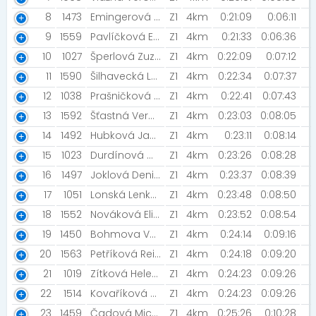
8
1473
Emingerová Kateřina [Night Run Team]
Z1
4km
0:21:09
0:06:11
9
1559
Pavlíčková Eliška
Z1
4km
0:21:33
0:06:36
10
1027
Šperlová Zuzana
Z1
4km
0:22:09
0:07:12
11
1590
Šilhavecká Lucie
Z1
4km
0:22:34
0:07:37
12
1038
Prašničková Jana
Z1
4km
0:22:41
0:07:43
13
1592
Šťastná Veronika [Holky v běhu]
Z1
4km
0:23:03
0:08:05
14
1492
Hubková Jana
Z1
4km
0:23:11
0:08:14
15
1023
Durdínová Marta
Z1
4km
0:23:26
0:08:28
16
1497
Joklová Denisa
Z1
4km
0:23:37
0:08:39
17
1051
Lonská Lenka [DREAM TEAM :)]
Z1
4km
0:23:48
0:08:50
18
1552
Nováková Eliška
Z1
4km
0:23:52
0:08:54
19
1450
Bohmova Vaclava
Z1
4km
0:24:14
0:09:16
20
1563
Petříková Reizigová Aneta
Z1
4km
0:24:18
0:09:20
21
1019
Zítková Helena [#tymdejvid]
Z1
4km
0:24:23
0:09:26
22
1514
Kovaříková Jana [#tymdejvid]
Z1
4km
0:24:23
0:09:26
23
1459
Čadová Michaela [HSK JH]
Z1
4km
0:25:26
0:10:28