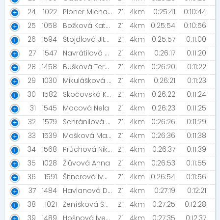
24
1022
Ploner Michaela
Z1
4km
0:25:41
0:10:44
25
1058
Božková Kateřina
Z1
4km
0:25:54
0:10:56
26
1594
Štojdlová Jitka
Z1
4km
0:25:57
0:11:00
27
1547
Navrátilová Klára [SRTG Zlín ]
Z1
4km
0:26:17
0:11:20
28
1458
Bušková Tereza
Z1
4km
0:26:20
0:11:22
29
1030
Mikulášková Michaela
Z1
4km
0:26:21
0:11:23
30
1582
Skočovská Kateřina
Z1
4km
0:26:22
0:11:24
31
1545
Mocová Nela
Z1
4km
0:26:23
0:11:25
32
1579
Schránilová Monika
Z1
4km
0:26:26
0:11:29
33
1539
Mašková Martina [Zálezly]
Z1
4km
0:26:36
0:11:38
34
1568
Průchová Nikola
Z1
4km
0:26:37
0:11:39
35
1028
Žlůvová Anna
Z1
4km
0:26:53
0:11:55
36
1591
Šitnerová Ivana
Z1
4km
0:26:54
0:11:56
37
1484
Havlanová Dana
Z1
4km
0:27:19
0:12:21
38
1021
Ženíšková Šárka
Z1
4km
0:27:25
0:12:28
39
1489
Hošnová Iveta
Z1
4km
0:27:35
0:12:37