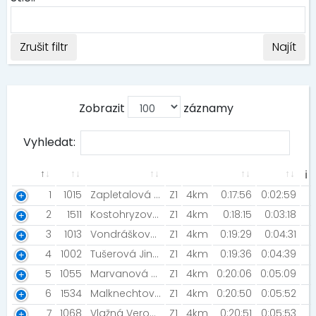
Zrušit filtr
Najít
Zobrazit
záznamy
Vyhledat:
ℹ
1
1015
Zapletalová Andrea [Žer slimáky]
Z1
4km
0:17:56
0:02:59
2
1511
Kostohryzová Anna
Z1
4km
0:18:15
0:03:18
3
1013
Vondrášková Aneta
Z1
4km
0:19:29
0:04:31
4
1002
Tušerová Jindra [MK JCC]
Z1
4km
0:19:36
0:04:39
5
1055
Marvanová Kateřina [AMAZONS GYM]
Z1
4km
0:20:06
0:05:09
6
1534
Malknechtová Erika
Z1
4km
0:20:50
0:05:52
7
1068
Vlažná Veronika
Z1
4km
0:20:51
0:05:53