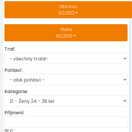
Olomouc
12.2.2022
Praha
19.2.2022
Trať:
Pohlaví:
Kategorie:
Příjmení:
St.č.: