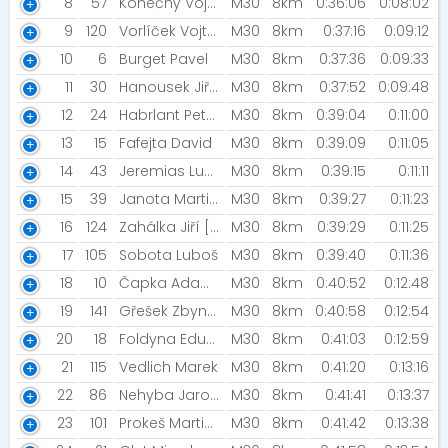
8
57
Konečný Vojtěch [STG Opava]
M30
8km
0:36:06
0:08:02
9
120
Vorlíček Vojtěch [Lee Row]
M30
8km
0:37:16
0:09:12
10
6
Burget Pavel
M30
8km
0:37:36
0:09:33
11
30
Hanousek Jiří [Road racing Podorlicko]
M30
8km
0:37:52
0:09:48
12
24
Habrlant Petr [Optika VH]
M30
8km
0:39:04
0:11:00
13
15
Fafejta David
M30
8km
0:39:09
0:11:05
14
43
Jeremias Lukáš [A12]
M30
8km
0:39:15
0:11:11
15
39
Janota Martin [Šneci v běhu]
M30
8km
0:39:27
0:11:23
16
124
Zahálka Jiří [Příbor]
M30
8km
0:39:29
0:11:25
17
105
Sobota Luboš
M30
8km
0:39:40
0:11:36
18
10
Čapka Adam [Hyundai team]
M30
8km
0:40:52
0:12:48
19
141
Gřešek Zbyněk
M30
8km
0:40:58
0:12:54
20
18
Foldyna Eduard [Edii]
M30
8km
0:41:03
0:12:59
21
115
Vedlich Marek
M30
8km
0:41:20
0:13:16
22
86
Nehyba Jaromir
M30
8km
0:41:41
0:13:37
23
101
Prokeš Martin [profiq]
M30
8km
0:41:42
0:13:38