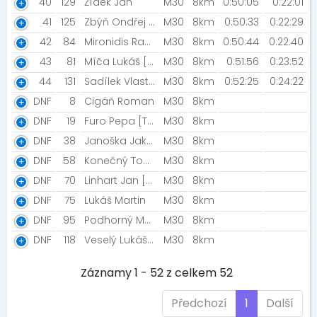
40
129
Žídek Jan
M30
8km
0:50:05
0:22:01
41
125
Zbýň Ondřej [sixšpek]
M30
8km
0:50:33
0:22:29
42
84
Mironidis Radek
M30
8km
0:50:44
0:22:40
43
81
Míča Lukáš [The Pub]
M30
8km
0:51:56
0:23:52
44
131
Sadílek Vlastimil [ApreSki pro Team]
M30
8km
0:52:25
0:24:22
DNF
8
Cigáň Roman
M30
8km
DNF
19
Furo Pepa [To dám]
M30
8km
DNF
38
Janoška Jakub [profiq]
M30
8km
DNF
58
Konečný Tomáš
M30
8km
DNF
70
Linhart Jan [HoraLOVE]
M30
8km
DNF
75
Lukáš Martin
M30
8km
DNF
95
Podhorný Martin
M30
8km
DNF
118
Veselý Lukáš [lonewolf]
M30
8km
Záznamy 1 - 52 z celkem 52
Předchozí
1
Další