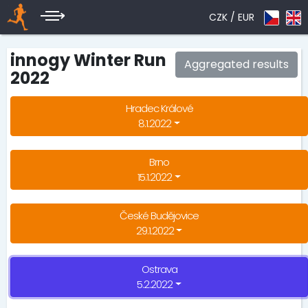
CZK /
EUR
innogy Winter Run
Aggregated results
2022
Hradec Králové
8.1.2022
Brno
15.1.2022
České Budějovice
29.1.2022
Ostrava
5.2.2022