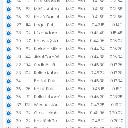
24
21
Glet Miroslav
M30
8km
0:41:58
0:13:54
25
83
Mikšík Anton [Prostě běž!]
M30
8km
0:41:59
0:13:55
26
33
Havlů Daniel [innogy]
M30
8km
0:41:59
0:13:56
27
114
Unger Petr
M30
8km
0:42:15
0:14:11
28
72
Liška Adam
M30
8km
0:43:49
0:15:45
29
27
Hájovský Jan [profiq]
M30
8km
0:44:06
0:16:02
30
52
Kašuba Milan
M30
8km
0:44:24
0:16:20
31
44
Jirkal Tomáš
M30
8km
0:44:38
0:16:34
32
104
Sadloň Jiří
M30
8km
0:45:30
0:17:26
33
102
Rolinc Kuba [Šneci v běhu]
M30
8km
0:45:32
0:17:28
34
1
Bartek Petr
M30
8km
0:45:38
0:17:34
35
26
Hájek Petr
M30
8km
0:46:15
0:18:11
36
91
Palla Lubomír
M30
8km
0:46:29
0:18:25
37
123
Wiesner Jonáš [PROSTĚ BĚŽ!]
M30
8km
0:47:25
0:19:21
38
22
Grau Jakub
M30
8km
0:48:06
0:20:02
39
32
Havlíček Tomáš
M30
8km
0:48:21
0:20:17