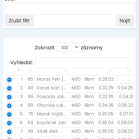
Zrušit filtr
Najít
Zobrazit
záznamy
Vyhledat:
1
85
Muras Petr [Kerteam]
M30
8km
0:28:03
2
49
Karas Ivan [AK EZ Kopřivnice]
M30
8km
0:32:29
0:04:25
3
99
Powada Jakub [Kilpi racing team]
M30
8km
0:32:35
0:04:31
4
89
Olszowy Lukáš [innogy]
M30
8km
0:34:36
0:06:32
5
76
Marek Vojtěch [NN2021]
M30
8km
0:35:05
0:07:01
6
59
Kopáček Jan
M30
8km
0:36:04
0:08:00
7
119
Vítek Aleš
M30
8km
0:36:06
0:08:02