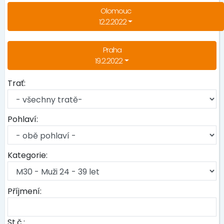
Olomouc
12.2.2022
Praha
19.2.2022
Trať:
Pohlaví:
Kategorie:
Příjmení:
St.č.: