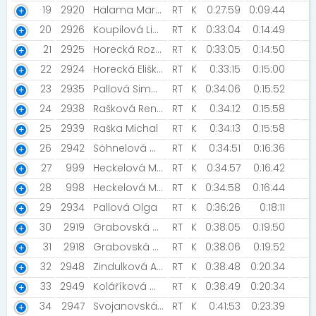
19
2920
Halama Marek
RT
K
0:27:59
0:09:44
20
2926
Koupilová Libuše
RT
K
0:33:04
0:14:49
21
2925
Horecká Rozárie
RT
K
0:33:05
0:14:50
22
2924
Horecká Eliška [HEČ Nový Přerov]
RT
K
0:33:15
0:15:00
23
2935
Pallová Simona
RT
K
0:34:06
0:15:52
24
2938
Rašková Renata [Majetín ]
RT
K
0:34:12
0:15:58
25
2939
Raška Michal
RT
K
0:34:13
0:15:58
26
2942
Söhnelová Mili
RT
K
0:34:51
0:16:36
27
999
Heckelová Magdaléna
RT
K
0:34:57
0:16:42
28
998
Heckelová Marie
RT
K
0:34:58
0:16:44
29
2934
Pallová Olga
RT
K
0:36:26
0:18:11
30
2919
Grabovská Adéla
RT
K
0:38:05
0:19:50
31
2918
Grabovská Zuzana [Adéla Grabovská ]
RT
K
0:38:06
0:19:52
32
2948
Zindulková Alexandra
RT
K
0:38:48
0:20:34
33
2949
Koláříková Marie
RT
K
0:38:49
0:20:34
34
2947
Svojanovská Viktorie
RT
K
0:41:53
0:23:39