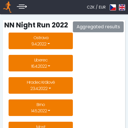
CZK /
EUR
NN Night Run 2022
Aggregated results
Ostrava
9.4.2022
Liberec
16.4.2022
Hradec Králové
23.4.2022
Brno
14.5.2022
Most