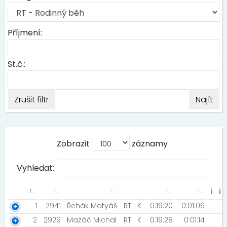
Příjmení:
St.č.:
Zrušit filtr
Najít
Zobrazit
záznamy
Vyhledat:
ℹ
ℹ
1
2941
Řehák Matyáš
RT
K
0:19:20
0:01:06
2
2929
Mazáč Michal
RT
K
0:19:28
0:01:14