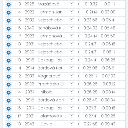
3
2928
Mazáčová Martina [NN Night Run Team]
RT
K
0:19:32
0:01:17
4
2922
Heřman Jan [Heřmíci]
RT
K
0:21:14
0:03:00
5
2932
Nejezchlebová Jana [Turbošneci Olomouc]
RT
K
0:23:56
0:05:41
6
2940
Řeháková Kateřina [Mum and son]
RT
K
0:24:03
0:05:48
7
2923
Heřmanová Ingrid
RT
K
0:24:14
0:05:59
8
2931
Nejezchleba Nikolas
RT
K
0:24:31
0:06:16
9
2930
Nejezchleba Petr
RT
K
0:24:31
0:06:17
10
2916
Dokoupil Radek [Ďádínci]
RT
K
0:24:41
0:06:26
11
2914
Bortlová Kateřina [POHODA TEAM KOPŘIVNICE]
RT
K
0:25:06
0:06:51
12
2933
Vágnerová Vendula
RT
K
0:25:17
0:07:03
13
2936
Procházka Ondřej
RT
K
0:26:26
0:08:12
14
2937
.. Nikola
RT
K
0:26:28
0:08:14
15
2915
Bortlová Adriana
RT
K
0:26:49
0:08:34
16
2917
Dokoupil Radek
RT
K
0:27:31
0:09:16
17
2921
Halamová Klárka
RT
K
0:27:41
0:09:26
18
2943
.. David
RT
K
0:27:58
0:09:43