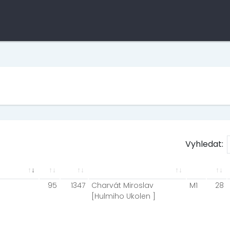
Vyhledat:
95
1347
Charvát Miroslav
M1
28
[Hulmiho Ukolen ]