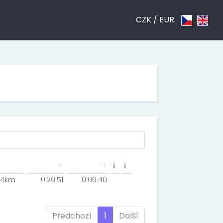
CZK /
EUR
ℹ
ℹ
4km
0:20:51
0:06:40
Předchozí
1
Další