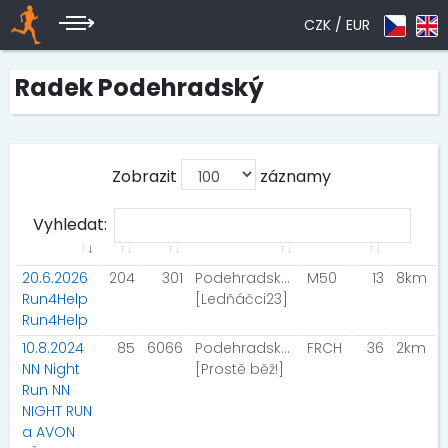
CZK /
EUR
Radek Podehradský
Zobrazit
záznamy
Vyhledat:
20.6.2026
204
301
Podehradský Radek
M50
13
8km
Run4Help
[Ledňáčci23]
Run4Help
10.8.2024
85
6066
Podehradský Radek
FRCH
36
2km
NN Night
[Prostě běž!]
Run NN
NIGHT RUN
a AVON