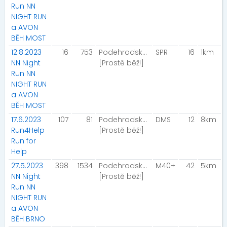
Run NN
NIGHT RUN
a AVON
BĚH MOST
12.8.2023
16
753
Podehradský Radek
SPR
16
1km
NN Night
[Prostě běž!]
Run NN
NIGHT RUN
a AVON
BĚH MOST
17.6.2023
107
81
Podehradský Radek
DMS
12
8km
Run4Help
[Prostě běž!]
Run for
Help
27.5.2023
398
1534
Podehradský Radek
M40+
42
5km
NN Night
[Prostě běž!]
Run NN
NIGHT RUN
a AVON
BĚH BRNO