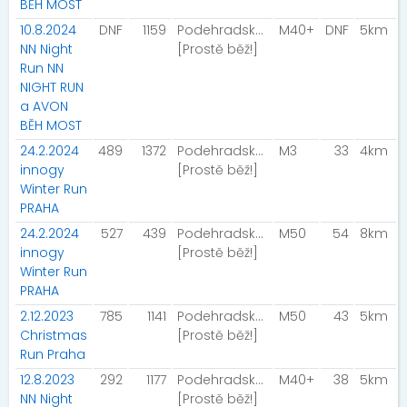
BĚH MOST
10.8.2024
DNF
1159
Podehradský Radek
M40+
DNF
5km
NN Night
[Prostě běž!]
Run NN
NIGHT RUN
a AVON
BĚH MOST
24.2.2024
489
1372
Podehradský Radek
M3
33
4km
innogy
[Prostě běž!]
Winter Run
PRAHA
24.2.2024
527
439
Podehradský Radek
M50
54
8km
innogy
[Prostě běž!]
Winter Run
PRAHA
2.12.2023
785
1141
Podehradský Radek
M50
43
5km
Christmas
[Prostě běž!]
Run Praha
12.8.2023
292
1177
Podehradský Radek
M40+
38
5km
NN Night
[Prostě běž!]