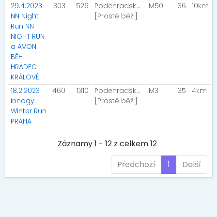
29.4.2023
303
526
Podehradský Radek
M50
36
10km
NN Night
[Prostě běž!]
Run NN
NIGHT RUN
a AVON
BĚH
HRADEC
KRÁLOVÉ
18.2.2023
460
1310
Podehradský Radek
M3
35
4km
innogy
[Prostě běž!]
Winter Run
PRAHA
Záznamy 1 - 12 z celkem 12
Předchozí
1
Další