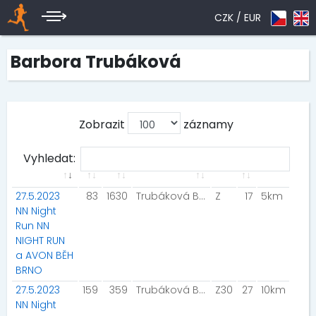
CZK /
EUR
Barbora Trubáková
Zobrazit
záznamy
Vyhledat:
27.5.2023
83
1630
Trubáková Barbora
Z
17
5km
NN Night
Run NN
NIGHT RUN
a AVON BĚH
BRNO
27.5.2023
159
359
Trubáková Barbora
Z30
27
10km
NN Night