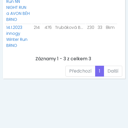
Run NN
NIGHT RUN
a AVON BĚH
BRNO
14.1.2023
214
476
Trubáková Barbora
Z30
33
8km
innogy
Winter Run
BRNO
Záznamy 1 - 3 z celkem 3
Předchozí
1
Další