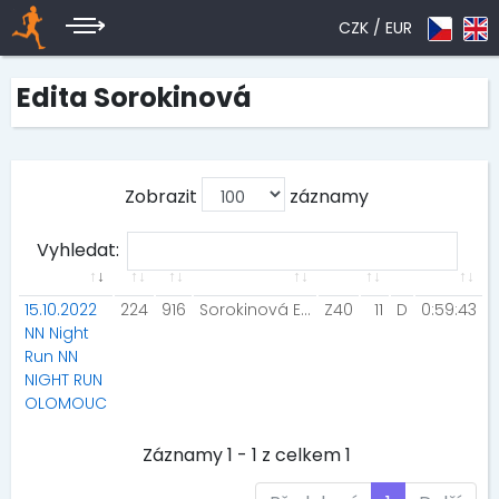
CZK /
EUR
Edita Sorokinová
Zobrazit
záznamy
Vyhledat:
15.10.2022
224
916
Sorokinová Edita
Z40
11
D
0:59:43
NN Night
Run NN
NIGHT RUN
OLOMOUC
Záznamy 1 - 1 z celkem 1