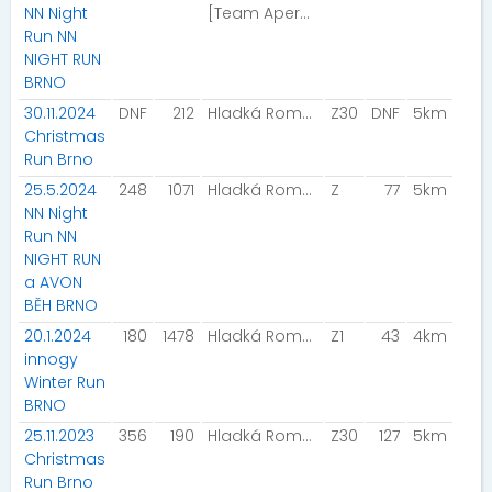
NN Night
[Team Aperol]
Run NN
NIGHT RUN
BRNO
30.11.2024
DNF
212
Hladká Romana
Z30
DNF
5km
Christmas
Run Brno
25.5.2024
248
1071
Hladká Romana
Z
77
5km
NN Night
Run NN
NIGHT RUN
a AVON
BĚH BRNO
20.1.2024
180
1478
Hladká Romana
Z1
43
4km
innogy
Winter Run
BRNO
25.11.2023
356
190
Hladká Romana
Z30
127
5km
Christmas
Run Brno