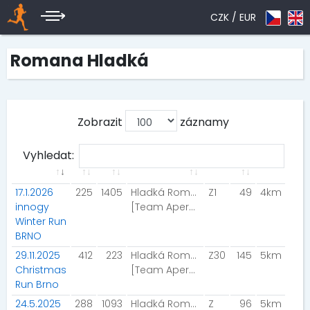
CZK /
EUR
Romana Hladká
Zobrazit
záznamy
Vyhledat:
17.1.2026
225
1405
Hladká Romana
Z1
49
4km
innogy
[Team Aperol]
Winter Run
BRNO
29.11.2025
412
223
Hladká Romana
Z30
145
5km
Christmas
[Team Aperol]
Run Brno
24.5.2025
288
1093
Hladká Romana
Z
96
5km