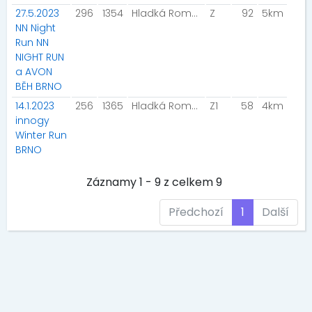
27.5.2023
296
1354
Hladká Romana
Z
92
5km
NN Night
Run NN
NIGHT RUN
a AVON
BĚH BRNO
14.1.2023
256
1365
Hladká Romana
Z1
58
4km
innogy
Winter Run
BRNO
Záznamy 1 - 9 z celkem 9
Předchozí
1
Další