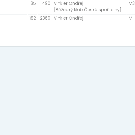
185
490
Vinkler Ondřej
M3
[Běžecký klub České spořitelny]
O
182
2369
Vinkler Ondřej
M