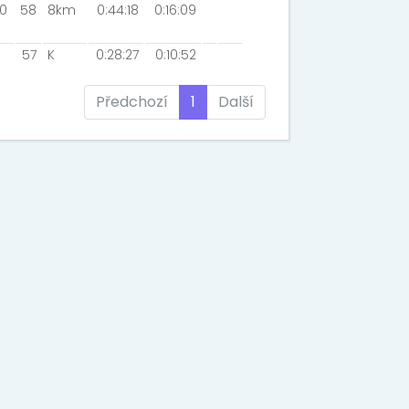
0
58
8km
0:44:18
0:16:09
57
K
0:28:27
0:10:52
Předchozí
1
Další