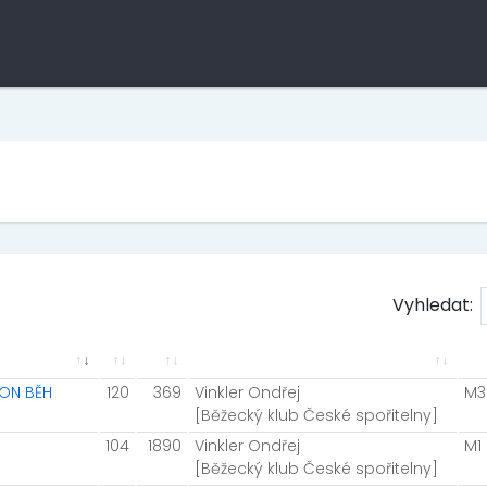
Vyhledat:
VON BĚH
120
369
Vinkler Ondřej
M3
[Běžecký klub České spořitelny]
104
1890
Vinkler Ondřej
M1
[Běžecký klub České spořitelny]