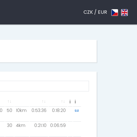
CZK /
EUR
ℹ
ℹ
0
50
10km
0:53:36
0:18:20
📜
30
4km
0:21:10
0:06:59