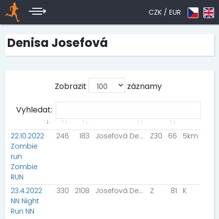
CZK /
EUR
Denisa Josefová
Zobrazit
záznamy
Vyhledat:
22.10.2022
246
183
Josefová Denisa
Z30
66
5km
Zombie
run
Zombie
RUN
23.4.2022
330
2108
Josefová Denisa
Z
81
K
NN Night
Run NN