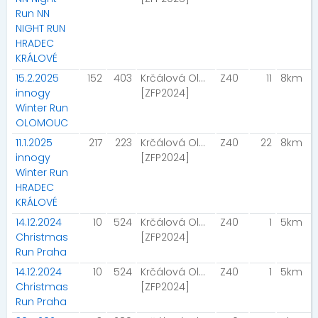
Run NN
NIGHT RUN
HRADEC
KRÁLOVÉ
15.2.2025
152
403
Krčálová Olga
Z40
11
8km
innogy
[ZFP2024]
Winter Run
OLOMOUC
11.1.2025
217
223
Krčálová Olga
Z40
22
8km
innogy
[ZFP2024]
Winter Run
HRADEC
KRÁLOVÉ
14.12.2024
10
524
Krčálová Olga
Z40
1
5km
Christmas
[ZFP2024]
Run Praha
14.12.2024
10
524
Krčálová Olga
Z40
1
5km
Christmas
[ZFP2024]
Run Praha