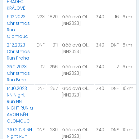
HRADEC
KRÁLOVÉ
9.12.2023
223
1820
Krčálová Olga
Z40
16
5km
Christmas
[NN2023]
Run
Olomouc
2.12.2023
DNF
911
Krčálová Olga
Z40
DNF
5km
Christmas
[NN2023]
Run Praha
25.11.2023
12
256
Krčálová Olga
Z40
2
5km
Christmas
[NN2023]
Run Brno
14.10.2023
DNF
257
Krčálová Olga
Z40
DNF
10km
NN Night
[NN2023]
Run NN
NIGHT RUN a
AVON BĚH
OLOMOUC
7.10.2023 NN
DNF
230
Krčálová Olga
Z40
DNF
10km
Night Run
[NN2023]