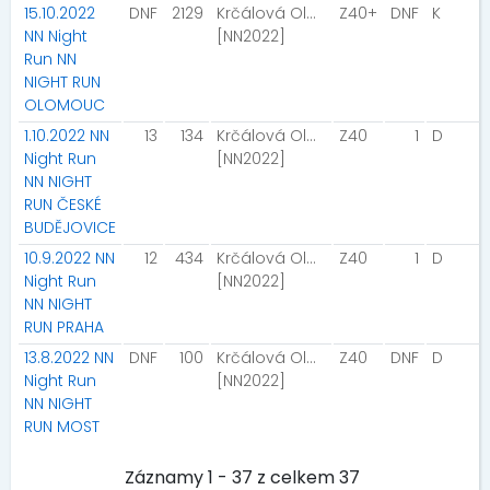
15.10.2022
DNF
2129
Krčálová Olga
Z40+
DNF
K
NN Night
[NN2022]
Run NN
NIGHT RUN
OLOMOUC
1.10.2022 NN
13
134
Krčálová Olga
Z40
1
D
Night Run
[NN2022]
NN NIGHT
RUN ČESKÉ
BUDĚJOVICE
10.9.2022 NN
12
434
Krčálová Olga
Z40
1
D
Night Run
[NN2022]
NN NIGHT
RUN PRAHA
13.8.2022 NN
DNF
100
Krčálová Olga
Z40
DNF
D
Night Run
[NN2022]
NN NIGHT
RUN MOST
Záznamy 1 - 37 z celkem 37