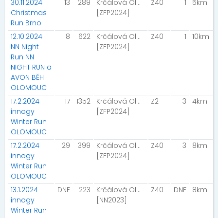
30.11.2024
13
289
Krčálová Olga
Z40
1
5km
Christmas
[ZFP2024]
Run Brno
12.10.2024
8
622
Krčálová Olga
Z40
1
10km
NN Night
[ZFP2024]
Run NN
NIGHT RUN a
AVON BĚH
OLOMOUC
17.2.2024
17
1352
Krčálová Olga
Z2
3
4km
innogy
[ZFP2024]
Winter Run
OLOMOUC
17.2.2024
29
399
Krčálová Olga
Z40
3
8km
innogy
[ZFP2024]
Winter Run
OLOMOUC
13.1.2024
DNF
223
Krčálová Olga
Z40
DNF
8km
innogy
[NN2023]
Winter Run