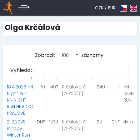
CZK /
EUR
Olga Krčálová
Zobrazit
záznamy
Vyhledat:
18.4.2026 NN
10
407
Krčálová Olga
Z40
1
NN
Night Run
[ZFP2026]
NIGHT
NN NIGHT
RUN
RUN HRADEC
KRÁLOVÉ
21.2.2026
DNF
1238
Krčálová Olga
Z2
DNF
4km
innogy
[ZFP2025]
Winter Run