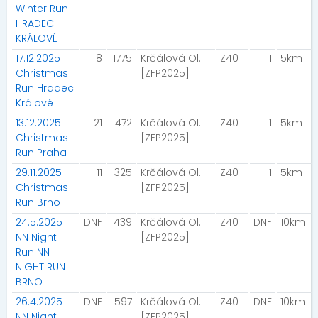
Winter Run
HRADEC
KRÁLOVÉ
17.12.2025
8
1775
Krčálová Olga
Z40
1
5km
Christmas
[ZFP2025]
Run Hradec
Králové
13.12.2025
21
472
Krčálová Olga
Z40
1
5km
Christmas
[ZFP2025]
Run Praha
29.11.2025
11
325
Krčálová Olga
Z40
1
5km
Christmas
[ZFP2025]
Run Brno
24.5.2025
DNF
439
Krčálová Olga
Z40
DNF
10km
NN Night
[ZFP2025]
Run NN
NIGHT RUN
BRNO
26.4.2025
DNF
597
Krčálová Olga
Z40
DNF
10km
NN Night
[ZFP2025]