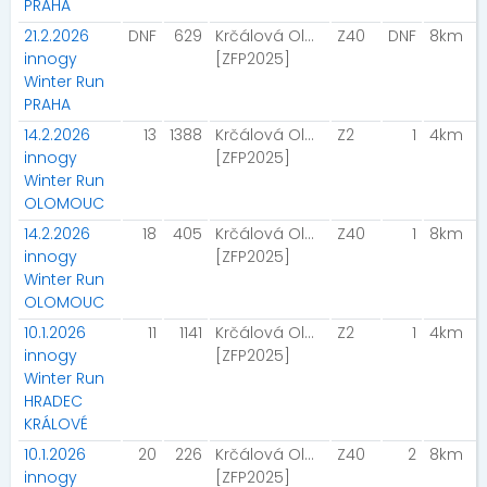
PRAHA
21.2.2026
DNF
629
Krčálová Olga
Z40
DNF
8km
innogy
[ZFP2025]
Winter Run
PRAHA
14.2.2026
13
1388
Krčálová Olga
Z2
1
4km
innogy
[ZFP2025]
Winter Run
OLOMOUC
14.2.2026
18
405
Krčálová Olga
Z40
1
8km
innogy
[ZFP2025]
Winter Run
OLOMOUC
10.1.2026
11
1141
Krčálová Olga
Z2
1
4km
innogy
[ZFP2025]
Winter Run
HRADEC
KRÁLOVÉ
10.1.2026
20
226
Krčálová Olga
Z40
2
8km
innogy
[ZFP2025]