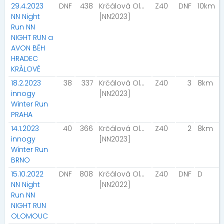
29.4.2023
DNF
438
Krčálová Olga
Z40
DNF
10km
NN Night
[NN2023]
Run NN
NIGHT RUN a
AVON BĚH
HRADEC
KRÁLOVÉ
18.2.2023
38
337
Krčálová Olga
Z40
3
8km
innogy
[NN2023]
Winter Run
PRAHA
14.1.2023
40
366
Krčálová Olga
Z40
2
8km
innogy
[NN2023]
Winter Run
BRNO
15.10.2022
DNF
808
Krčálová Olga
Z40
DNF
D
NN Night
[NN2022]
Run NN
NIGHT RUN
OLOMOUC