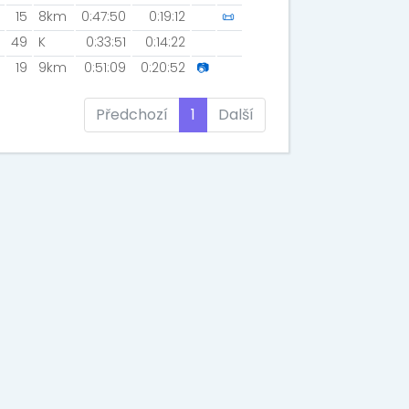
15
8km
0:47:50
0:19:12
📜
49
K
0:33:51
0:14:22
19
9km
0:51:09
0:20:52
📷
Předchozí
1
Další