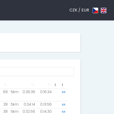
CZK /
EUR
ℹ
ℹ
69
5km
0:36:36
0:16:34
📜
28
5km
0:34:14
0:13:56
📜
38
5km
0:32:56
0:14:30
📜