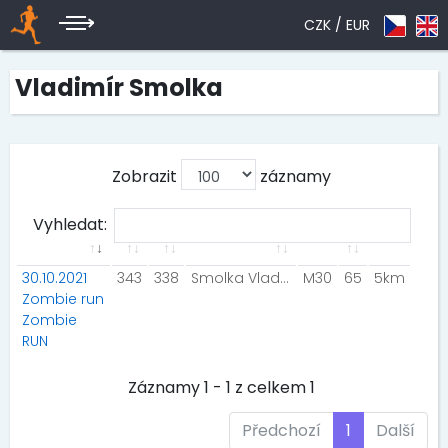
CZK /
EUR
Vladimír Smolka
Zobrazit
záznamy
Vyhledat:
30.10.2021
343
338
Smolka Vladimír
M30
65
5km
Zombie run
Zombie
RUN
Záznamy 1 - 1 z celkem 1
Předchozí
1
Další