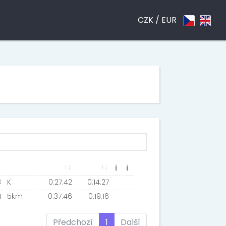
CZK /
EUR
ℹ
ℹ
3
K
0:27:42
0:14:27
1
5km
0:37:46
0:19:16
Předchozí
1
Další