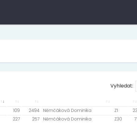
Vyhledat:
109
2494
Němčáková Dominika
Z1
2
227
257
Němčáková Dominika
Z30
7