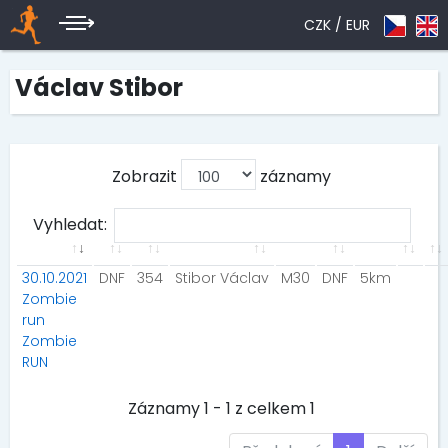
CZK /
EUR
Václav Stibor
Zobrazit
záznamy
Vyhledat:
30.10.2021
DNF
354
Stibor Václav
M30
DNF
5km
Zombie
run
Zombie
RUN
Záznamy 1 - 1 z celkem 1