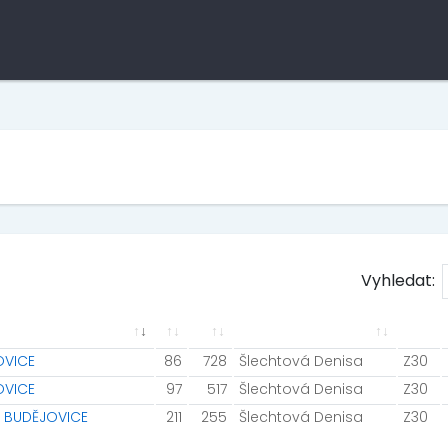
Vyhledat:
OVICE
86
728
Šlechtová Denisa
Z30
OVICE
97
517
Šlechtová Denisa
Z30
KÉ BUDĚJOVICE
211
255
Šlechtová Denisa
Z30