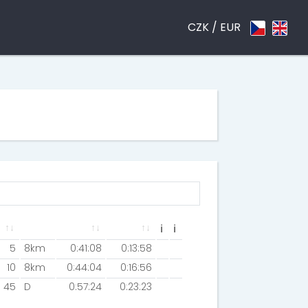
CZK /
EUR
ℹ
ℹ
5
8km
0:41:08
0:13:58
10
8km
0:44:04
0:16:56
45
D
0:57:24
0:23:23