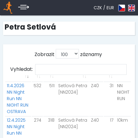
CZK /
EUR
Petra Setlová
Zobrazit
záznamy
Vyhledat:
11.4.2026
532
511
Setlová Petra
Z40
31
NN
NN Night
[NN2024]
NIGHT
Run NN
RUN
NIGHT RUN
OSTRAVA
12.4.2025
274
318
Setlová Petra
Z40
17
10km
NN Night
[NN2024]
Run NN