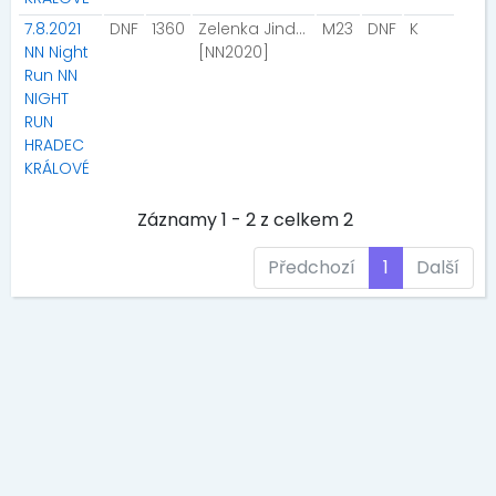
7.8.2021
DNF
1360
Zelenka Jindřich
M23
DNF
K
NN Night
[NN2020]
Run NN
NIGHT
RUN
HRADEC
KRÁLOVÉ
Záznamy 1 - 2 z celkem 2
Předchozí
1
Další