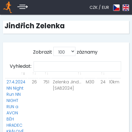
CZK /
EUR
Jindřich Zelenka
Zobrazit
záznamy
Vyhledat:
27.4.2024
26
751
Zelenka Jindřich
M30
24
10km
NN Night
[SAB2024]
Run NN
NIGHT
RUN a
AVON
BĚH
HRADEC
KRÁLOVÉ