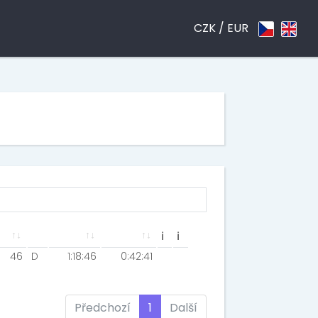
CZK /
EUR
ℹ
ℹ
46
D
1:18:46
0:42:41
Předchozí
1
Další