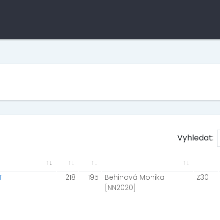
Vyhledat:
T
218
195
Behinová Monika
Z30
[NN2020]