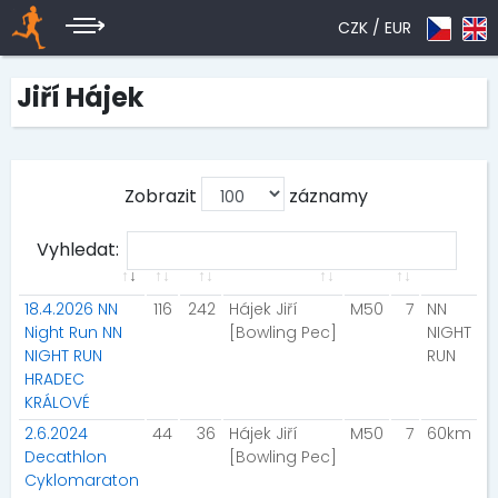
CZK /
EUR
Jiří Hájek
Zobrazit
záznamy
Vyhledat:
18.4.2026 NN
116
242
Hájek Jiří
M50
7
NN
Night Run NN
[Bowling Pec]
NIGHT
NIGHT RUN
RUN
HRADEC
KRÁLOVÉ
2.6.2024
44
36
Hájek Jiří
M50
7
60km
Decathlon
[Bowling Pec]
Cyklomaraton