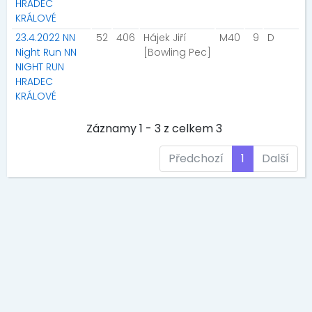
HRADEC
KRÁLOVÉ
23.4.2022 NN
52
406
Hájek Jiří
M40
9
D
Night Run NN
[Bowling Pec]
NIGHT RUN
HRADEC
KRÁLOVÉ
Záznamy 1 - 3 z celkem 3
Předchozí
1
Další