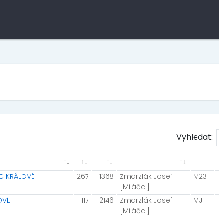
Vyhledat:
EC KRÁLOVÉ
267
1368
Zmarzlák Josef
M23
[Miláčci]
OVÉ
117
2146
Zmarzlák Josef
MJ
[Miláčci]