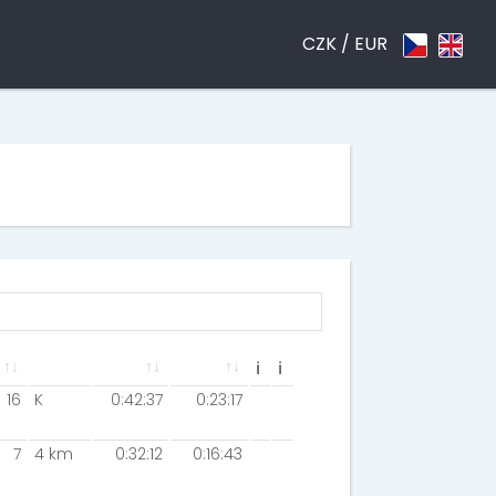
CZK /
EUR
ℹ
ℹ
16
K
0:42:37
0:23:17
7
4 km
0:32:12
0:16:43