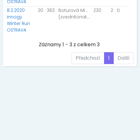
OSTRAVA
8.2.2020
20
363
Boturová Michele
Z30
2
D
innogy
[zvednitonatenoze]
Winter Run
OSTRAVA
Záznamy 1 - 3 z celkem 3
Předchozí
1
Další