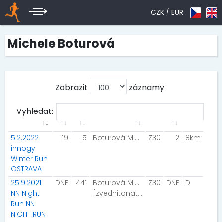
CZK /
EUR
Michele Boturová
Zobrazit
záznamy
Vyhledat:
5.2.2022
19
5
Boturová Michele
Z30
2
8km
innogy
Winter Run
OSTRAVA
25.9.2021
DNF
441
Boturová Michele
Z30
DNF
D
NN Night
[zvednitonatenoze]
Run NN
NIGHT RUN