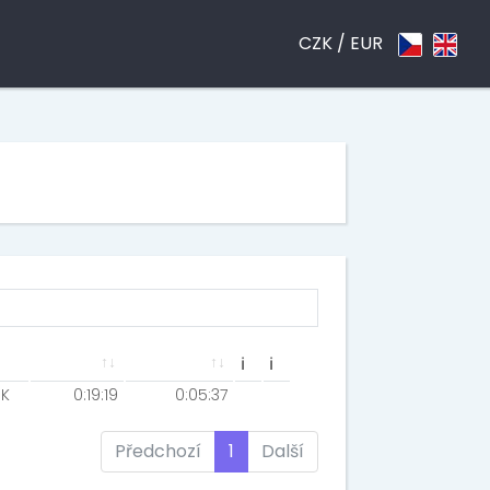
CZK /
EUR
ℹ
ℹ
K
0:19:19
0:05:37
Předchozí
1
Další