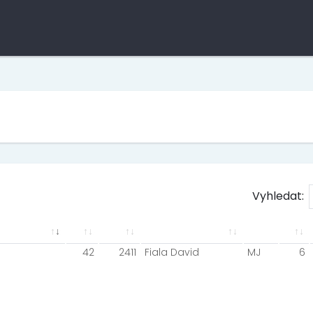
Vyhledat:
42
2411
Fiala David
MJ
6