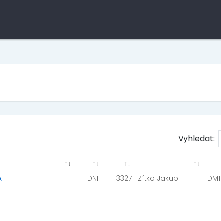
Vyhledat:
A
DNF
3327
Zítko Jakub
DM1