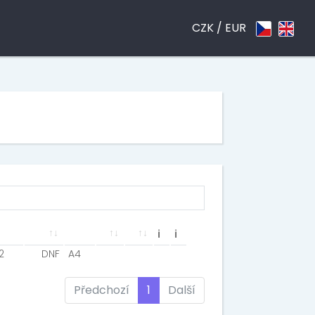
CZK /
EUR
ℹ
ℹ
2
DNF
A4
Předchozí
1
Další