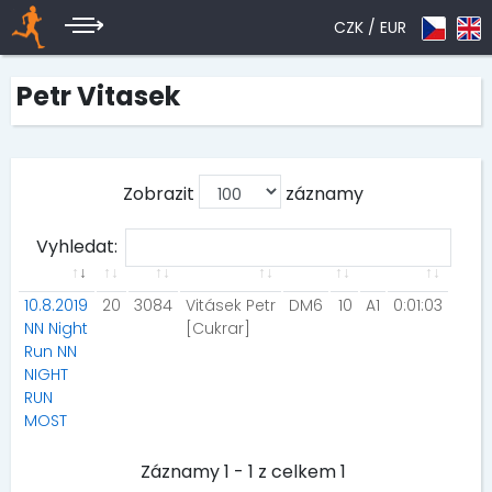
CZK /
EUR
Petr Vitasek
Zobrazit
záznamy
Vyhledat:
10.8.2019
20
3084
Vitásek Petr
DM6
10
A1
0:01:03
NN Night
[Cukrar]
Run NN
NIGHT
RUN
MOST
Záznamy 1 - 1 z celkem 1