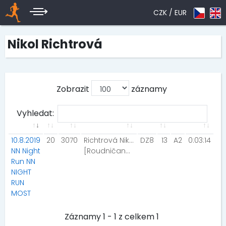
CZK /
EUR
Nikol Richtrová
Zobrazit
záznamy
Vyhledat:
10.8.2019
20
3070
Richtrová Nikol
DZ8
13
A2
0:03:14
NN Night
[Roudničandy]
Run NN
NIGHT
RUN
MOST
Záznamy 1 - 1 z celkem 1