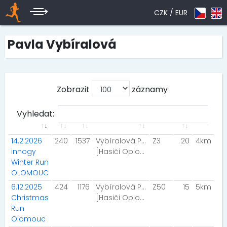
CZK /
EUR
Pavla Vybíralová
Zobrazit
záznamy
Vyhledat:
14.2.2026
240
1537
Vybíralová Pavla
Z3
20
4km
innogy
[Hasiči Oplocany]
Winter Run
OLOMOUC
6.12.2025
424
1176
Vybíralová Pavla
Z50
15
5km
Christmas
[Hasiči Oplocany]
Run
Olomouc