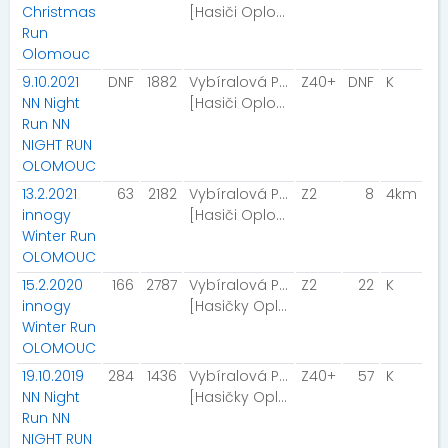
Christmas
[Hasiči Oplocany]
Run
Olomouc
9.10.2021
DNF
1882
Vybíralová Pavla
Z40+
DNF
K
NN Night
[Hasiči Oplocany]
Run NN
NIGHT RUN
OLOMOUC
13.2.2021
63
2182
Vybíralová Pavla
Z2
8
4km
innogy
[Hasiči Oplocany]
Winter Run
OLOMOUC
15.2.2020
166
2787
Vybíralová Pavla
Z2
22
K
innogy
[Hasičky Oplocany]
Winter Run
OLOMOUC
19.10.2019
284
1436
Vybíralová Pavla
Z40+
57
K
NN Night
[Hasičky Oplocany]
Run NN
NIGHT RUN