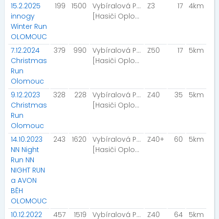
15.2.2025
199
1500
Vybíralová Pavla
Z3
17
4km
innogy
[Hasiči Oplocany]
Winter Run
OLOMOUC
7.12.2024
379
990
Vybíralová Pavla
Z50
17
5km
Christmas
[Hasiči Oplocany]
Run
Olomouc
9.12.2023
328
228
Vybíralová Pavla
Z40
35
5km
Christmas
[Hasiči Oplocany]
Run
Olomouc
14.10.2023
243
1620
Vybíralová Pavla
Z40+
60
5km
NN Night
[Hasiči Oplocany]
Run NN
NIGHT RUN
a AVON
BĚH
OLOMOUC
10.12.2022
457
1519
Vybíralová Pavla
Z40
64
5km