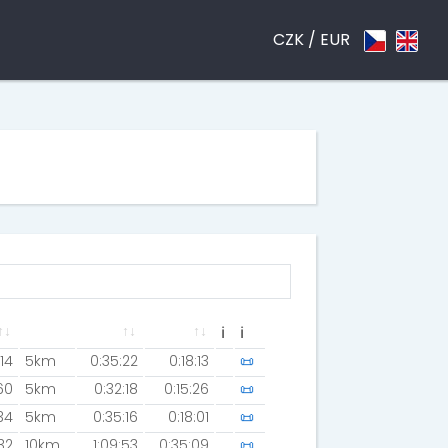
CZK /
EUR
ℹ
ℹ
114
5km
0:35:22
0:18:13
📜
60
5km
0:32:18
0:15:26
📜
34
5km
0:35:16
0:18:01
📜
32
10km
1:09:53
0:35:09
📜