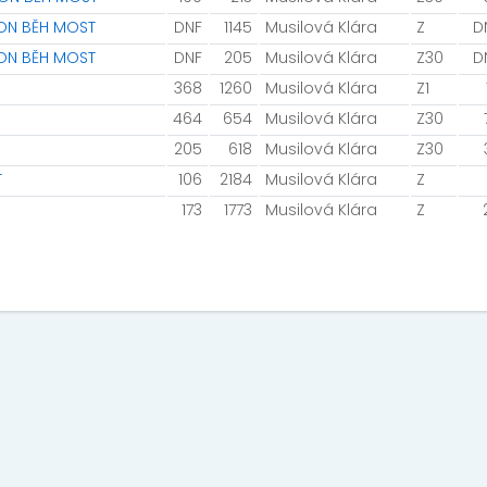
VON BĚH MOST
DNF
1145
Musilová Klára
Z
D
VON BĚH MOST
DNF
205
Musilová Klára
Z30
D
368
1260
Musilová Klára
Z1
464
654
Musilová Klára
Z30
205
618
Musilová Klára
Z30
T
106
2184
Musilová Klára
Z
173
1773
Musilová Klára
Z