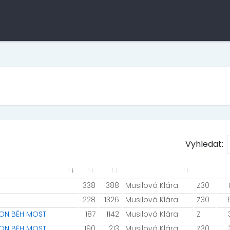
Vyhledat:
338
1388
Musilová Klára
Z30
228
1326
Musilová Klára
Z30
AVON BĚH MOST
187
1142
Musilová Klára
Z
AVON BĚH MOST
190
213
Musilová Klára
Z30