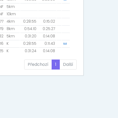
NF
5km
NF
10km
77
4km
0:28:55
0:15:02
79
8km
0:54:10
0:25:27
32
5km
0:31:20
0:14:08
16
K
0:28:55
0:11:43
📜
25
K
0:31:24
0:14:08
Předchozí
1
Další