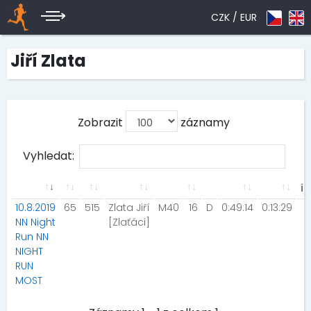
CZK /
EUR
Jiří Zlata
Zobrazit
záznamy
Vyhledat:
ℹ
10.8.2019
65
515
Zlata Jiří
M40
16
D
0:49:14
0:13:29
NN Night
[Zlaťáci]
Run NN
NIGHT
RUN
MOST