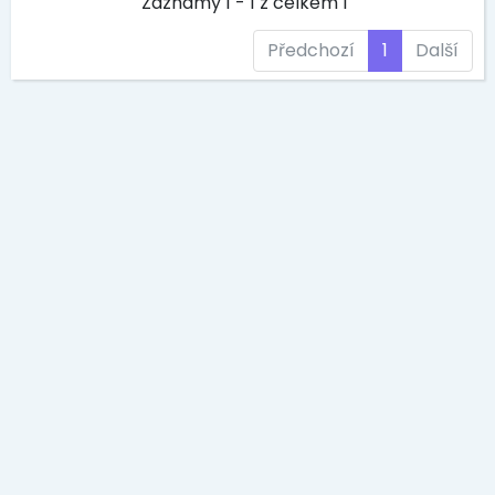
Záznamy 1 - 1 z celkem 1
Předchozí
1
Další