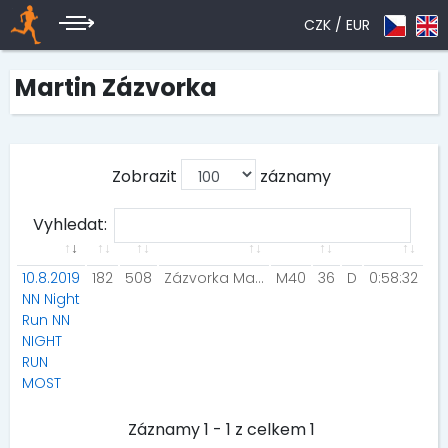
CZK /
EUR
Martin Zázvorka
Zobrazit
záznamy
Vyhledat:
10.8.2019
182
508
Zázvorka Martin
M40
36
D
0:58:32
NN Night
Run NN
NIGHT
RUN
MOST
Záznamy 1 - 1 z celkem 1