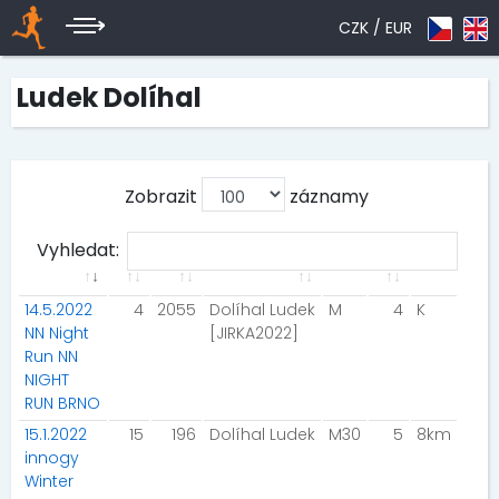
CZK /
EUR
Ludek Dolíhal
Zobrazit
záznamy
Vyhledat:
14.5.2022
4
2055
Dolíhal Ludek
M
4
K
NN Night
[JIRKA2022]
Run NN
NIGHT
RUN BRNO
15.1.2022
15
196
Dolíhal Ludek
M30
5
8km
innogy
Winter