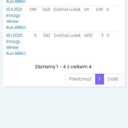
Run BRNO
13.11.2021
DNF
2431
Dolíhal Ludek
M1
DNF
K
innogy
Winter
Run BRNO
18.1.2020
5
342
Dolíhal Ludek
M30
3
D
innogy
Winter
Run BRNO
Záznamy 1 - 4 z celkem 4
Předchozí
1
Další