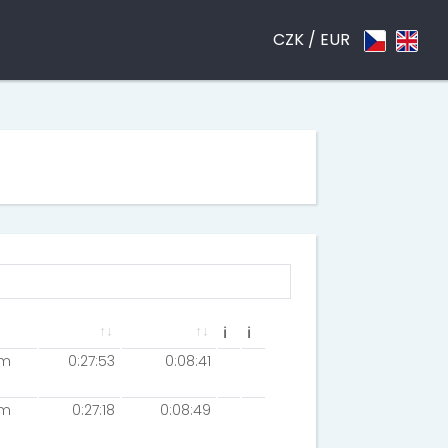
CZK /
EUR
ℹ
ℹ
km
0:27:53
0:08:41
km
0:27:18
0:08:49