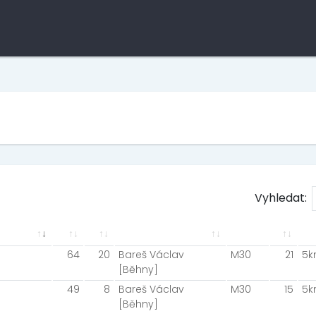
Vyhledat:
64
20
Bareš Václav
M30
21
5
[Běhny]
49
8
Bareš Václav
M30
15
5
[Běhny]