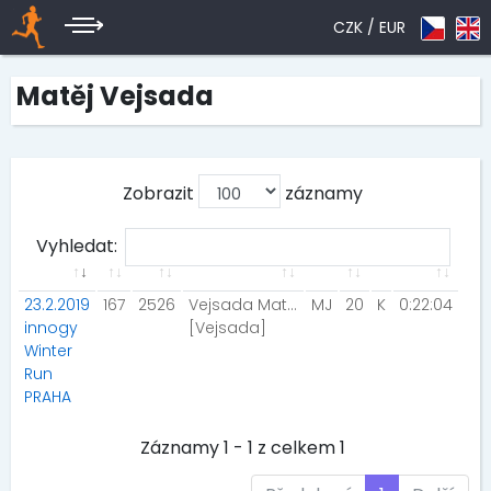
CZK /
EUR
Matěj Vejsada
Zobrazit
záznamy
Vyhledat:
23.2.2019
167
2526
Vejsada Matěj
MJ
20
K
0:22:04
innogy
[Vejsada]
Winter
Run
PRAHA
Záznamy 1 - 1 z celkem 1