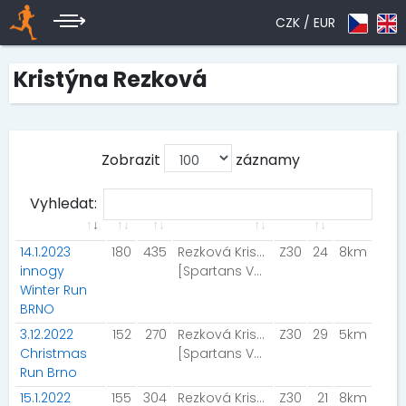
CZK /
EUR
Kristýna Rezková
Zobrazit
záznamy
Vyhledat:
14.1.2023
180
435
Rezková Kristýna
Z30
24
8km
innogy
[Spartans Vyškov]
Winter Run
BRNO
3.12.2022
152
270
Rezková Kristýna
Z30
29
5km
Christmas
[Spartans Vyškov]
Run Brno
15.1.2022
155
304
Rezková Kristýna
Z30
21
8km