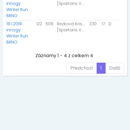
innogy
[Spartans Vyškov]
Winter Run
BRNO
19.1.2019
122
509
Rezková Kristýna
Z30
17
D
innogy
[Spartans Vyškov]
Winter Run
BRNO
Záznamy 1 - 4 z celkem 4
Předchozí
1
Další