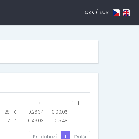
CZK /
EUR
ℹ
ℹ
28
K
0:26:34
0:09:05
17
D
0:46:03
0:15:48
Předchozí
1
Další