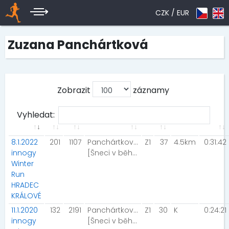
CZK /
EUR
Zuzana Panchártková
Zobrazit
záznamy
Vyhledat:
8.1.2022
201
1107
Panchártková Zuzana
Z1
37
4.5km
0:31:42
innogy
[Šneci v běhu]
Winter
Run
HRADEC
KRÁLOVÉ
11.1.2020
132
2191
Panchártková Zuzana
Z1
30
K
0:24:21
innogy
[Šneci v běhu]