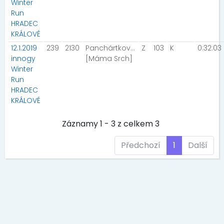
Winter
Run
HRADEC
KRÁLOVÉ
12.1.2019
239
2130
Panchártková Zuzana
Z
103
K
0:32:03
innogy
[Máma Srch]
Winter
Run
HRADEC
KRÁLOVÉ
Záznamy 1 - 3 z celkem 3
Předchozí
1
Další