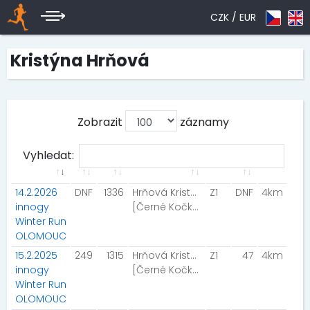
CZK /
EUR
Kristýna Hrňová
Zobrazit
záznamy
Vyhledat:
14.2.2026
DNF
1336
Hrňová Kristýna
Z1
DNF
4km
innogy
[Černé Kočky ]
Winter Run
OLOMOUC
15.2.2025
249
1315
Hrňová Kristýna
Z1
47
4km
innogy
[Černé Kočky ]
Winter Run
OLOMOUC