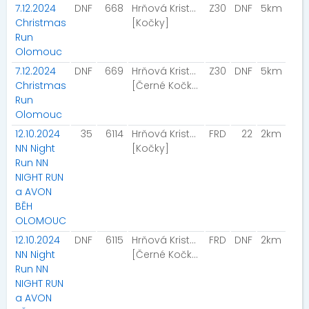
7.12.2024
DNF
668
Hrňová Kristýna
Z30
DNF
5km
Christmas
[Kočky]
Run
Olomouc
7.12.2024
DNF
669
Hrňová Kristýna
Z30
DNF
5km
Christmas
[Černé Kočky ]
Run
Olomouc
12.10.2024
35
6114
Hrňová Kristýna
FRD
22
2km
NN Night
[Kočky]
Run NN
NIGHT RUN
a AVON
BĚH
OLOMOUC
12.10.2024
DNF
6115
Hrňová Kristýna
FRD
DNF
2km
NN Night
[Černé Kočky ]
Run NN
NIGHT RUN
a AVON