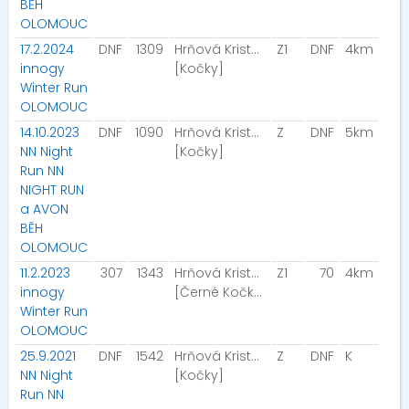
BĚH
OLOMOUC
17.2.2024
DNF
1309
Hrňová Kristýna
Z1
DNF
4km
innogy
[Kočky]
Winter Run
OLOMOUC
14.10.2023
DNF
1090
Hrňová Kristýna
Z
DNF
5km
NN Night
[Kočky]
Run NN
NIGHT RUN
a AVON
BĚH
OLOMOUC
11.2.2023
307
1343
Hrňová Kristýna
Z1
70
4km
innogy
[Černé Kočky ]
Winter Run
OLOMOUC
25.9.2021
DNF
1542
Hrňová Kristýna
Z
DNF
K
NN Night
[Kočky]
Run NN