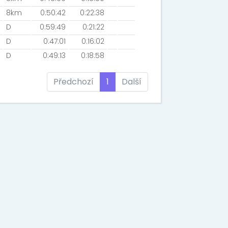
8km
0:50:42
0:22:38
D
0:59:49
0:21:22
D
0:47:01
0:16:02
D
0:49:13
0:18:58
Předchozí
1
Další