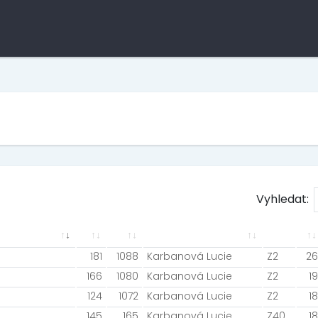
Vyhledat:
181
1088
Karbanová Lucie
Z2
26
166
1080
Karbanová Lucie
Z2
19
124
1072
Karbanová Lucie
Z2
18
145
165
Karbanová Lucie
Z40
18