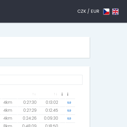
CZK /
EUR
ℹ
ℹ
4km
0:27:30
0:13:02
📜
4km
0:27:29
0:12:45
📜
4km
0:24:26
0:09:30
📜
8km
0:48:09
0:18:50