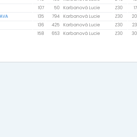
107
50
Karbanová Lucie
Z30
17
RAVA
135
794
Karbanová Lucie
Z30
20
136
425
Karbanová Lucie
Z30
23
158
653
Karbanová Lucie
Z30
30