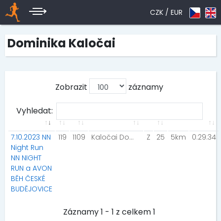
CZK /
EUR
Dominika Kaločai
Zobrazit
záznamy
Vyhledat:
7.10.2023 NN
119
1109
Kaločai Dominika
Z
25
5km
0:29:34
Night Run
NN NIGHT
RUN a AVON
BĚH ČESKÉ
BUDĚJOVICE
Záznamy 1 - 1 z celkem 1