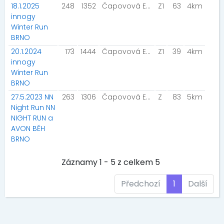
18.1.2025
248
1352
Čapovová Eva
Z1
63
4km
innogy
Winter Run
BRNO
20.1.2024
173
1444
Čapovová Eva
Z1
39
4km
innogy
Winter Run
BRNO
27.5.2023 NN
263
1306
Čapovová Eva
Z
83
5km
Night Run NN
NIGHT RUN a
AVON BĚH
BRNO
Záznamy 1 - 5 z celkem 5
Předchozí
1
Další