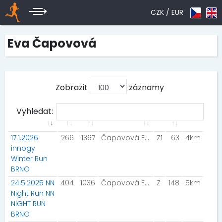
CZK /
EUR
Eva Čapovová
Zobrazit
záznamy
Vyhledat:
17.1.2026
266
1367
Čapovová Eva
Z1
63
4km
innogy
Winter Run
BRNO
24.5.2025 NN
404
1036
Čapovová Eva
Z
148
5km
Night Run NN
NIGHT RUN
BRNO