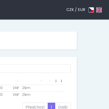
CZK /
EUR
ℹ
ℹ
30
DNF
21km
30
DNF
21km
Předchozí
1
Další