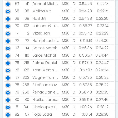
67
41
Dohnal Michal [Rytíři Godrica Nebelvíra]
M30
D
0:54:26
0:22:13
68
108
Malina Vít
M30
D
0:54:28
0:22:15
69
68
Hakl Jiří
M30
D
0:54:38
0:22:25
70
103
Jablonský Lukáš [MARO team]
M30
D
0:55:27
0:23:14
71
2
Vízek Jan
M30
D
0:55:42
0:23:29
72
72
Hampl Ladislav
M30
D
0:56:13
0:24:00
73
14
Bartoš Marek
M30
D
0:56:35
0:24:22
74
110
Jaroš Michal
M30
D
0:56:57
0:24:44
75
216
Palme Daniel
M30
D
0:57:00
0:24:47
76
126
Kastl Martin [FVeZy]
M30
D
0:57:07
0:24:54
77
302
Vágner Tomáš
M30
D
0:57:35
0:25:22
78
256
Sitař Ladislav
M30
D
0:57:35
0:25:22
79
250
Řehák Daniel [Rokytno ]
M30
D
0:58:48
0:26:35
80
80
Hloška Jaroslav [Golden Gate Nové Město nad Metují]
M30
D
0:59:59
0:27:46
81
341
Chaloupka František
M30
D
1:00:25
0:28:12
82
57
Fojtů Láďa
M30
D
1:00:51
0:28:38