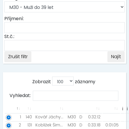
Příjmení:
St.č.:
Zrušit filtr
Najít
Zobrazit
záznamy
Vyhledat:
ℹ
ℹ
1
140
Kovář Jáchym [MIZUNO TEAM ]
M30
D
0:32:12
2
131
Kobližek Šimon [Ac Ústí nad Labem ]
M30
D
0:33:18
0:01:05