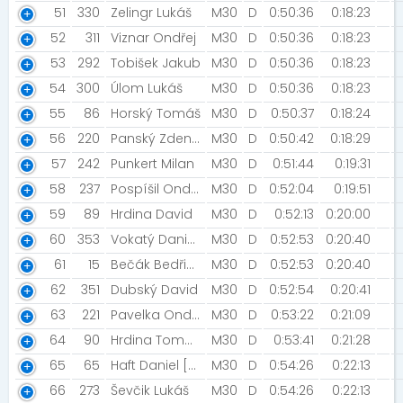
51
330
Zelingr Lukáš
M30
D
0:50:36
0:18:23
52
311
Viznar Ondřej
M30
D
0:50:36
0:18:23
53
292
Tobišek Jakub
M30
D
0:50:36
0:18:23
54
300
Úlom Lukáš
M30
D
0:50:36
0:18:23
55
86
Horský Tomáš
M30
D
0:50:37
0:18:24
56
220
Panský Zdeněk [Prostě běž!]
M30
D
0:50:42
0:18:29
57
242
Punkert Milan
M30
D
0:51:44
0:19:31
58
237
Pospíšil Ondřej
M30
D
0:52:04
0:19:51
59
89
Hrdina David
M30
D
0:52:13
0:20:00
60
353
Vokatý Daniel [CVOK HAUS TEAM]
M30
D
0:52:53
0:20:40
61
15
Bečák Bedřich [Prostě běž!]
M30
D
0:52:53
0:20:40
62
351
Dubský David
M30
D
0:52:54
0:20:41
63
221
Pavelka Ondřej [ARTOPdesign.cz]
M30
D
0:53:22
0:21:09
64
90
Hrdina Tomáš [The Heroes]
M30
D
0:53:41
0:21:28
65
65
Haft Daniel [svetrwetr]
M30
D
0:54:26
0:22:13
66
273
Ševčik Lukáš
M30
D
0:54:26
0:22:13