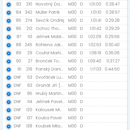
83
210
Novotný Dawe [Mokrý banditi]
M30
D
1:01:00
0:28:47
84
342
Müller Patrik
M30
D
1:01:10
0:28:57
85
274
Ševčík Ondřej
M30
D
1:01:41
0:29:28
86
212
Ochoc Thomas
M30
D
1:01:42
0:29:29
87
113
Jelínek Matěj [Rychlá Rota b.s.]
M30
D
1:02:09
0:29:56
88
245
Rohlena Jakub
M30
D
1:02:53
0:30:40
89
29
Coufal Martin [SALAEGRO MEDICAL RACING TEAM ]
M30
D
1:08:19
0:36:06
90
27
Bronček Tomáš [Penny Market s.r.o.]
M30
D
1:09:40
0:37:27
91
219
Panský Daniel [FVeZy]
M30
D
1:17:03
0:44:50
DNF
53
Dvořáček Lukáš
M30
D
DNF
63
Granát Jiří [NN2019]
M30
D
DNF
95
Hrubý Martin [CzechTRI K. Team]
M30
D
DNF
114
Jelínek Pavel [TJ Sokol Nový Bydžov]
M30
D
DNF
120
Kalousek Michal
M30
D
DNF
137
Kouba Pavel
M30
D
DNF
138
Koubek Milan [NN2020]
M30
D