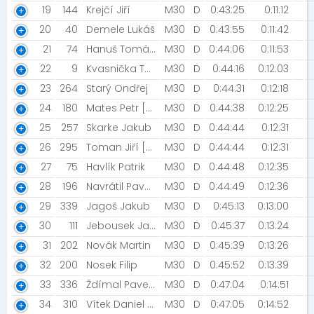
19
144
Krejčí Jiří
M30
D
0:43:25
0:11:12
20
40
Demele Lukáš
M30
D
0:43:55
0:11:42
21
74
Hanuš Tomáš [Trutnov]
M30
D
0:44:06
0:11:53
22
9
Kvasnička Tomáš
M30
D
0:44:16
0:12:03
23
264
Starý Ondřej
M30
D
0:44:31
0:12:18
24
180
Mates Petr [Matesáci]
M30
D
0:44:38
0:12:25
25
257
Skarke Jakub
M30
D
0:44:44
0:12:31
26
295
Toman Jiří [K.O.K]
M30
D
0:44:44
0:12:31
27
75
Havlík Patrik
M30
D
0:44:48
0:12:35
28
196
Navrátil Pavel [AC GoMango HK]
M30
D
0:44:49
0:12:36
29
339
Jagoš Jakub
M30
D
0:45:13
0:13:00
30
111
Jebousek Jakub [Rytíři Godrica Nebelvíra]
M30
D
0:45:37
0:13:24
31
202
Novák Martin
M30
D
0:45:39
0:13:26
32
200
Nosek Filip
M30
D
0:45:52
0:13:39
33
336
Ždímal Pavel [Rozběháme Pardubice]
M30
D
0:47:04
0:14:51
34
310
Vítek Daniel [Sportvitalpro]
M30
D
0:47:05
0:14:52