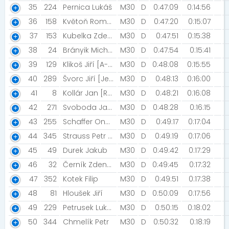
35
224
Pernica Lukáš
M30
D
0:47:09
0:14:56
36
158
Květoň Roman
M30
D
0:47:20
0:15:07
37
153
Kubelka Zdeněk
M30
D
0:47:51
0:15:38
38
24
Brányik Michal
M30
D
0:47:54
0:15:41
39
129
Klikoš Jiří [A-team]
M30
D
0:48:08
0:15:55
40
289
Švorc Jiří [Ještětice]
M30
D
0:48:13
0:16:00
41
8
Kollár Jan [Racing Olešná]
M30
D
0:48:21
0:16:08
42
271
Svoboda Jaroslav
M30
D
0:48:28
0:16:15
43
255
Schaffer Ondřej
M30
D
0:49:17
0:17:04
44
345
Strauss Petr [Sezemický čobol]
M30
D
0:49:19
0:17:06
45
49
Durek Jakub
M30
D
0:49:42
0:17:29
46
32
Černík Zdeněk [Lázně Bohdaneč]
M30
D
0:49:45
0:17:32
47
352
Kotek Filip
M30
D
0:49:51
0:17:38
48
81
Hloušek Jiří
M30
D
0:50:09
0:17:56
49
229
Petrusek Lukáš [RunCzech team ]
M30
D
0:50:15
0:18:02
50
344
Chmelík Petr
M30
D
0:50:32
0:18:19