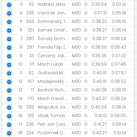
3
92
Hrdinka Jirka [Run4fun]
M30
D
0:35:54
0:03:41
4
338
Vaníček Jan [STG - Česká Lípa]
M30
D
0:37:31
0:05:18
5
343
Dohnanský Tomáš [Decathlon Hradec Králové]
M30
D
0:38:23
0:06:10
6
251
Samek Ondřej
M30
D
0:38:27
0:06:14
7
280
Šonský Dominik
M30
D
0:38:37
0:06:24
8
297
Trenda Filip [Vltava Fund Ski Team]
M30
D
0:38:56
0:06:43
9
33
Červený Jakub [TJ Lokomotiva Trutnov]
M30
D
0:39:36
0:07:23
10
171
Mach Lukáš
M30
D
0:39:59
0:07:46
11
62
Gottwald Martin
M30
D
0:40:10
0:07:57
12
167
Madejewský Radek
M30
D
0:40:15
0:08:02
13
17
Bednář Richard [Night run team, CEPro team ]
M30
D
0:40:28
0:08:15
14
170
Mach David [HUGO team]
M30
D
0:40:37
0:08:24
15
239
Aliapulios Janis
M30
D
0:40:54
0:08:41
16
313
Vlček Tomáš
M30
D
0:41:13
0:09:00
17
226
Petr Jan [Ještětice]
M30
D
0:41:27
0:09:14
18
234
Podzimek Daniel [Tj Slávia]
M30
D
0:42:27
0:10:14