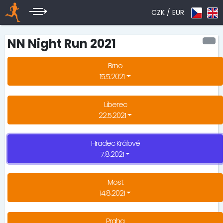
CZK /
EUR
NN Night Run 2021
Brno
15.5.2021
Liberec
22.5.2021
Hradec Králové
7.8.2021
Most
14.8.2021
Praha