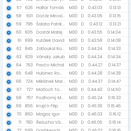
57
626
Halfar Tomáš
M30
D
0:43:03
0:13:13
58
601
Dočár Miroslav [Trenčín]
M30
D
0:43:06
0:13:15
59
796
Šalata Patrik [BK Skřipov]
M30
D
0:43:12
0:13:21
60
605
Dostál Matěj
M30
D
0:43:55
0:14:04
61
699
Kutálek David
M30
D
0:43:58
0:14:08
62
845
Zatloukal Radim
M30
D
0:44:24
0:14:33
63
829
Vánský Jakub
M30
D
0:44:24
0:14:34
64
753
Pavčo Michal
M30
D
0:44:27
0:14:37
65
648
Hubinec Roman [J-Elita Ostrava]
M30
D
0:44:28
0:14:38
66
724
Miklánek Martin
M30
D
0:44:37
0:14:47
67
727
Motloch Tomáš
M30
D
0:44:40
0:14:50
68
767
Podhorný Martin
M30
D
0:45:24
0:15:33
69
856
Krajčír Filip
M30
D
0:45:36
0:15:46
70
860
Magaz Igor
M30
D
0:46:03
0:16:12
71
780
Řežucha Václav
M30
D
0:46:05
0:16:14
72
599
Dashkevich Dzmitry
M30
D
0:46:07
0:16:16