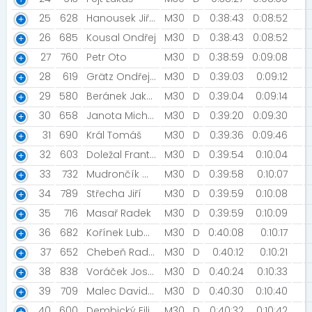
25
628
Hanousek Jiří [Road racing Podorlicko]
M30
D
0:38:43
0:08:52
26
685
Kousal Ondřej
M30
D
0:38:43
0:08:52
27
760
Petr Oto
M30
D
0:38:59
0:09:08
28
619
Grätz Ondřej [Ústí nad Orlicí]
M30
D
0:39:03
0:09:12
29
580
Beránek Jakub [J-Elita Ostrava]
M30
D
0:39:04
0:09:14
30
658
Janota Michal
M30
D
0:39:20
0:09:30
31
690
Král Tomáš
M30
D
0:39:36
0:09:46
32
603
Doležal František
M30
D
0:39:54
0:10:04
33
732
Mudrončík Michal [Mattoni FreeRun Olomouc]
M30
D
0:39:58
0:10:07
34
789
Střecha Jiří
M30
D
0:39:59
0:10:08
35
716
Masař Radek
M30
D
0:39:59
0:10:09
36
682
Kořínek Lubomír
M30
D
0:40:08
0:10:17
37
652
Chebeň Radovan [Decathlon Olomouc]
M30
D
0:40:12
0:10:21
38
838
Voráček Josef
M30
D
0:40:24
0:10:33
39
709
Malec David [Žabáci]
M30
D
0:40:30
0:10:40
40
600
Dembický Filip
M30
D
0:40:32
0:10:42