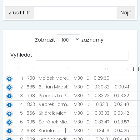
Zrušit filtr
Najít
Zobrazit
záznamy
Vyhledat:
ℹ
ℹ
1
708
Malček Marek [ŠK Trian UMB Banská Bystrica ]
M30
D
0:29:50
2
585
Burian Miroslav [Night Run Team]
M30
D
0:30:32
0:00:41
3
768
Procházka Roman
M30
D
0:33:23
0:03:32
4
833
Vepřek Jarmil [Šneci v běhu]
M30
D
0:33:31
0:03:40
5
866
Sklárčik Michal
M30
D
0:33:33
0:03:42
6
795
Šafránek Michal
M30
D
0:33:47
0:03:57
7
698
Kudela Jan [Beroun]
M30
D
0:34:16
0:04:25
8
609
Drobný Andrej [Šumperští divočáci]
M30
D
0:34:31
0:04:40