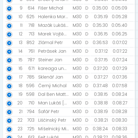
9
614
Fišer Michal
M30
D
0:35:00
0:05:09
10
625
Halenka Martin
M30
D
0:35:19
0:05:28
11
718
Mazák Lukáš [TJ Sokol Hrabenov]
M30
D
0:35:30
0:05:40
12
713
Marek Vojtěch [SK Svěrák]
M30
D
0:36:15
0:06:25
13
852
Zlámal Petr
M30
D
0:36:53
0:07:02
14
761
Petrásek Jan
M30
D
0:37:12
0:07:22
15
787
Steiner Jan
M30
D
0:37:15
0:07:24
16
671
kareaga unai [Gernika]
M30
D
0:37:20
0:07:29
17
785
Sklenář Jan
M30
D
0:37:27
0:07:36
18
596
Černý Michal
M30
D
0:37:48
0:07:58
19
598
Dal Ben Matteo
M30
D
0:38:15
0:08:24
20
710
Man Lukáš [Přerov]
M30
D
0:38:18
0:08:27
21
794
Šafář Petr
M30
D
0:38:19
0:08:28
22
703
Liščinský Petr
M30
D
0:38:21
0:08:30
23
725
Míšelnický Michael
M30
D
0:38:24
0:08:33
24
613
Fejt Lukáš
M30
D
0:38:27
0:08:36