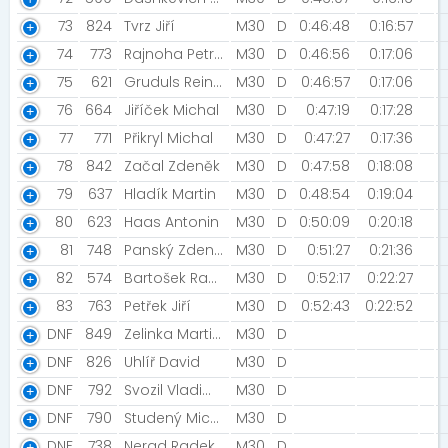
73
824
Tvrz Jiří
M30
D
0:46:48
0:16:57
74
773
Rajnoha Petr [Rejsci]
M30
D
0:46:56
0:17:06
75
621
Gruduls Reinis [Varaklani]
M30
D
0:46:57
0:17:06
76
664
Jiříček Michal
M30
D
0:47:19
0:17:28
77
771
Přikryl Michal
M30
D
0:47:27
0:17:36
78
842
Začal Zdeněk
M30
D
0:47:58
0:18:08
79
637
Hladík Martin
M30
D
0:48:54
0:19:04
80
623
Haas Antonin
M30
D
0:50:09
0:20:18
81
748
Panský Zdeněk [Prostě běž!]
M30
D
0:51:27
0:21:36
82
574
Bartošek Radim
M30
D
0:52:17
0:22:27
83
763
Petřek Jiří
M30
D
0:52:43
0:22:52
DNF
849
Zelinka Martin [Extra B]
M30
D
DNF
826
Uhlíř David
M30
D
DNF
792
Svozil Vladimír
M30
D
DNF
790
Studený Michal [Running Zone Brno]
M30
D
DNF
738
Nerad Radek [SPRO team]
M30
D