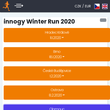
CZK /
EUR
innogy Winter Run 2020
Hradec Králové
11.1.2020
Brno
18.1.2020
České Budějovice
1.2.2020
Ostrava
8.2.2020
Olomouc