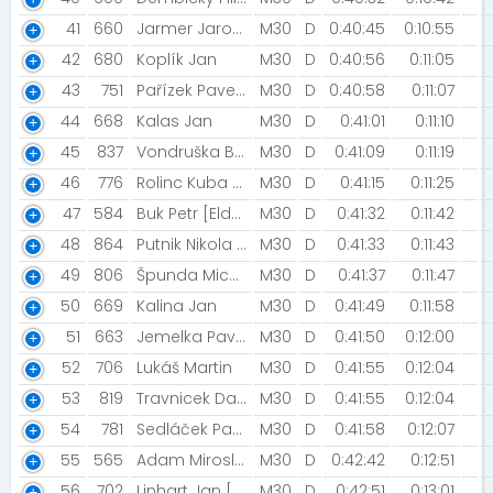
41
660
Jarmer Jaroslav
M30
D
0:40:45
0:10:55
42
680
Koplík Jan
M30
D
0:40:56
0:11:05
43
751
Pařízek Pavel [Workout Lomnice]
M30
D
0:40:58
0:11:07
44
668
Kalas Jan
M30
D
0:41:01
0:11:10
45
837
Vondruška Bohuslav [TJ Sokol Hrabenov]
M30
D
0:41:09
0:11:19
46
776
Rolinc Kuba [Šneci v běhu]
M30
D
0:41:15
0:11:25
47
584
Buk Petr [Eldorado]
M30
D
0:41:32
0:11:42
48
864
Putnik Nikola [Serbia]
M30
D
0:41:33
0:11:43
49
806
Špunda Michal
M30
D
0:41:37
0:11:47
50
669
Kalina Jan
M30
D
0:41:49
0:11:58
51
663
Jemelka Pavel
M30
D
0:41:50
0:12:00
52
706
Lukáš Martin
M30
D
0:41:55
0:12:04
53
819
Travnicek Daniel
M30
D
0:41:55
0:12:04
54
781
Sedláček Pavel
M30
D
0:41:58
0:12:07
55
565
Adam Miroslav
M30
D
0:42:42
0:12:51
56
702
Linhart Jan [Ňuňáci]
M30
D
0:42:51
0:13:01