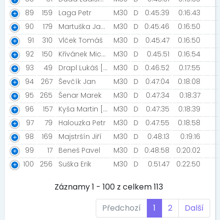
89
159
Laga Petr
M30
D
0:45:39
0:16:43
90
179
Martuška Jan [STG Břeclav]
M30
D
0:45:46
0:16:50
91
310
Vlček Tomáš
M30
D
0:45:47
0:16:50
92
150
Křivánek Michal
M30
D
0:45:51
0:16:54
93
49
Drapl Lukáš [Rozbehame Česko ]
M30
D
0:46:52
0:17:55
94
267
Ševčík Jan
M30
D
0:47:04
0:18:08
95
265
Šenar Marek
M30
D
0:47:34
0:18:37
96
157
Kyša Martin [Kyšáci]
M30
D
0:47:35
0:18:39
97
79
Halouzka Petr
M30
D
0:47:55
0:18:58
98
169
Majstršín Jiří
M30
D
0:48:13
0:19:16
99
17
Beneš Pavel
M30
D
0:48:58
0:20:02
100
256
Suška Erik
M30
D
0:51:47
0:22:50
Záznamy 1 - 100 z celkem 113
Předchozí
1
2
Další