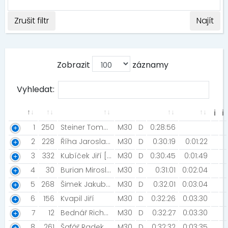
Zrušit filtr
Najít
Zobrazit
záznamy
Vyhledat:
ℹ
ℹ
1
250
Steiner Tomáš [AK Drnovice]
M30
D
0:28:56
2
228
Říha Jaroslav [Orel Kuřim]
M30
D
0:30:19
0:01:22
3
332
Kubíček Jiří [Mattoni Freerun Zlín]
M30
D
0:30:45
0:01:49
4
30
Burian Miroslav [NIGHT RUN TEAM]
M30
D
0:31:01
0:02:04
5
268
Šimek Jakub [V12 team]
M30
D
0:32:01
0:03:04
6
156
Kvapil Jiří
M30
D
0:32:26
0:03:30
7
12
Bednář Richard [Night run team]
M30
D
0:32:27
0:03:30
8
261
Šafář Radek [Šneci v běhu]
M30
D
0:32:32
0:03:35