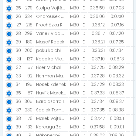
25
279
Štolpa Vojtěch [SRTG Olomouc]
M30
D
0:35:59
0:07:03
26
334
Ondroušek Martin [Predator Workout Brno]
M30
D
0:36:06
0:07:10
27
218
Procházka Roman
M30
D
0:36:12
0:07:16
28
299
Vanek Vladimir [NN2019]
M30
D
0:36:17
0:07:20
29
180
Masař Radek
M30
D
0:36:21
0:07:25
30
200
paku koichi
M30
D
0:36:31
0:07:34
31
137
Kobelka Michal [Linhartice]
M30
D
0:37:10
0:08:13
32
57
Fišer Michal
M30
D
0:37:25
0:08:29
33
92
Herrman Marek [Praha]
M30
D
0:37:28
0:08:32
34
195
Nosek Zdeněk
M30
D
0:37:29
0:08:33
35
87
Havlík Marek Rudolf
M30
D
0:37:33
0:08:37
36
305
Baraiazarra Ioritz [Maier Tunning Team]
M30
D
0:37:34
0:08:37
37
230
Sadlek Tomáš [ICIK Team]
M30
D
0:37:35
0:08:38
38
176
Marek Vojtěch [SK Svěrák]
M30
D
0:37:47
0:08:51
39
133
Kareaga Zabala Unai
M30
D
0:37:58
0:09:01
40
191
Nákonečný David [OCR Runners Šumperk]
M30
D
0:38:02
0:09:06