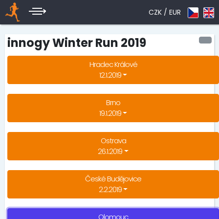
CZK /
EUR
innogy Winter Run 2019
Hradec Králové
12.1.2019
Brno
19.1.2019
Ostrava
26.1.2019
České Budějovice
2.2.2019
Olomouc