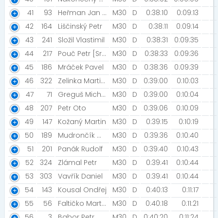
41
93
Heřman Jan [Heřmíci]
M30
D
0:38:10
0:09:13
42
164
Liščinský Petr
M30
D
0:38:11
0:09:14
43
241
Složil Vlastimil
M30
D
0:38:31
0:09:35
44
217
Pouč Petr [Srtg Litovel]
M30
D
0:38:33
0:09:36
45
186
Mráček Pavel
M30
D
0:38:36
0:09:39
46
322
Zelinka Martin [EXTRA Brno]
M30
D
0:39:00
0:10:03
47
71
Greguš Michal [STG Vyškov]
M30
D
0:39:00
0:10:04
48
207
Petr Oto
M30
D
0:39:06
0:10:09
49
147
Kožaný Martin
M30
D
0:39:15
0:10:19
50
189
Mudrončík Michal [Mattoni FreeRun Olomouc]
M30
D
0:39:36
0:10:40
51
201
Panák Rudolf
M30
D
0:39:40
0:10:43
52
324
Zlámal Petr
M30
D
0:39:41
0:10:44
53
303
Vavřík Daniel
M30
D
0:39:41
0:10:44
54
143
Kousal Ondřej
M30
D
0:40:13
0:11:17
55
56
Faltičko Martin
M30
D
0:40:18
0:11:21
56
3
Babor Petr
M30
D
0:40:20
0:11:24