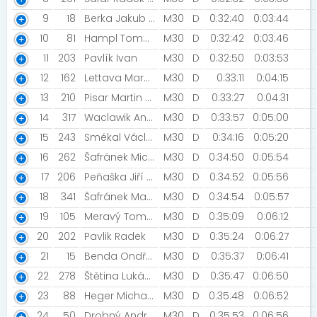
9
18
Berka Jakub [AK Slovan Moravská Třebová]
M30
D
0:32:40
0:03:44
10
81
Hampl Tomáš [KAKI]
M30
D
0:32:42
0:03:46
11
203
Pavlík Ivan
M30
D
0:32:50
0:03:53
12
162
Lettava Marek [Mattoni Freerun Olomouc]
M30
D
0:33:11
0:04:15
13
210
Pisar Martin [Team CykloTrener]
M30
D
0:33:27
0:04:31
14
317
Waclawik Andrzej [TJ TŽ Třinec]
M30
D
0:33:57
0:05:00
15
243
Smékal Václav [SK Černé plíce]
M30
D
0:34:16
0:05:20
16
262
Šafránek Michal
M30
D
0:34:50
0:05:54
17
206
Peňaška Jiří [Ladermon/Jogito]
M30
D
0:34:52
0:05:56
18
341
Šafránek Martin [Jamajka Kojetín]
M30
D
0:34:54
0:05:57
19
105
Meravý Tomáš [Extreme Obstacle Runners]
M30
D
0:35:09
0:06:12
20
202
Pavlik Radek
M30
D
0:35:24
0:06:27
21
15
Benda Ondřej [Run magazínem team]
M30
D
0:35:37
0:06:41
22
278
Štětina Lukáš [Sanasport Runners Brno]
M30
D
0:35:47
0:06:50
23
88
Heger Michal [NN Pojišťovna]
M30
D
0:35:48
0:06:52
24
50
Drobný Andrej [Šumperští divočáci]
M30
D
0:35:53
0:06:56