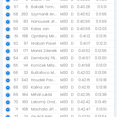
57
6
Bakalik Tomas [Baky Training]
M30
D
0:40:28
0:11:31
58
260
Szymanik Andrzej [Trpaslíci]
M30
D
0:40:52
0:11:56
59
83
Hanousek Jiří [Road racing Podorlicko]
M30
D
0:40:55
0:11:59
60
129
Kalas Jan
M30
D
0:40:59
0:12:03
61
198
Oprštěný Miroslav
M30
D
0:41:12
0:12:15
62
97
Hrabaň Pavel
M30
D
0:41:17
0:12:21
63
177
Mareš Zdeněk
M30
D
0:41:52
0:12:56
64
43
Dembický Filip
M30
D
0:41:57
0:13:00
65
141
Koníček Milan [ArmyPol]
M30
D
0:41:58
0:13:01
66
33
Buttafoco Marco
M30
D
0:42:02
0:13:06
67
343
Houdek Pavel [Predator Workout Ústí nad Labem]
M30
D
0:42:15
0:13:18
68
130
Kalina Jan
M30
D
0:42:15
0:13:18
69
184
Mihál Lukáš
M30
D
0:42:35
0:13:38
70
160
Lakomý Ondřej
M30
D
0:42:42
0:13:45
71
168
Machala Jiří [Mattoni FreeRun]
M30
D
0:42:47
0:13:51
72
74
Grulich Petr
M30
D
0:42:51
0:13:54