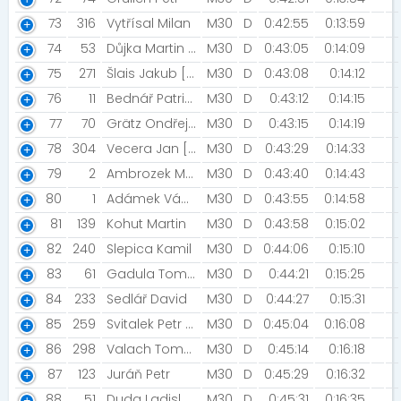
73
316
Vytřísal Milan
M30
D
0:42:55
0:13:59
74
53
Důjka Martin [STG Kroměříž]
M30
D
0:43:05
0:14:09
75
271
Šlais Jakub [Běžci Chomutov]
M30
D
0:43:08
0:14:12
76
11
Bednář Patrik [Ultimate Fitness Olomouc]
M30
D
0:43:12
0:14:15
77
70
Grätz Ondřej [Ústí nad Orlicí]
M30
D
0:43:15
0:14:19
78
304
Vecera Jan [Ocr Runners Olomouc]
M30
D
0:43:29
0:14:33
79
2
Ambrozek Martin [MK Prostějov]
M30
D
0:43:40
0:14:43
80
1
Adámek Václav [Hasiči města Zábřeh]
M30
D
0:43:55
0:14:58
81
139
Kohut Martin
M30
D
0:43:58
0:15:02
82
240
Slepica Kamil
M30
D
0:44:06
0:15:10
83
61
Gadula Tomáš
M30
D
0:44:21
0:15:25
84
233
Sedlář David
M30
D
0:44:27
0:15:31
85
259
Svitalek Petr [HODOR]
M30
D
0:45:04
0:16:08
86
298
Valach Tomáš
M30
D
0:45:14
0:16:18
87
123
Juráň Petr
M30
D
0:45:29
0:16:32
88
51
Duda Ladislav [SK Říkovice]
M30
D
0:45:31
0:16:35