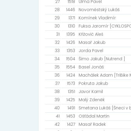
27
1518
Ulma Pavel
28
1446
Novoměstský Lukáš
29
1371
Komínek Vladimír
30
1310
Fuksa Jaromír [CYKLOSP
31
1395
Křižovič Aleš
32
1426
Masař Jakub
33
1353
Jorda Pavel
34
1504
Šimo Jakub [Nutrend ]
35
1554
Basel Jonáš
36
1424
Machálek Adam [TriBike
37
1573
Pokruta Jakub
38
1351
Javor Kamil
39
1425
Malý Zdeněk
40
1491
Smetana Lukáš [Šneci v 
41
1453
Ošťádal Martin
42
1427
Masař Radek