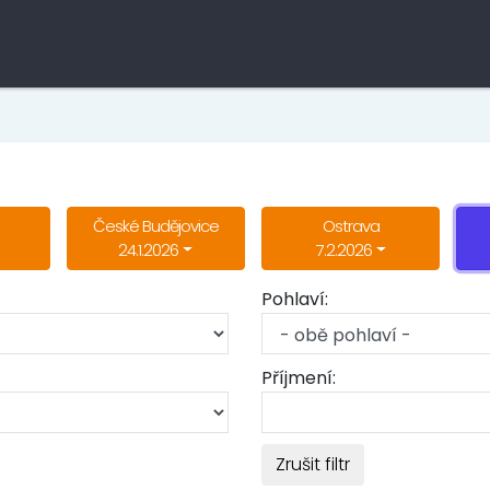
České Budějovice
Ostrava
24.1.2026
7.2.2026
Pohlaví:
Příjmení:
Zrušit filtr