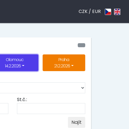
CZK /
EUR
Olomouc
Praha
14.2.2026
21.2.2026
St.č.:
Najít