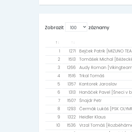
Zobrazit
záznamy
1
1271
Bejček Patrik [MIZUNO TE
2
1513
Tomášek Michal [Běžecké
3
1266
Audy Roman [Vikingtea
4
1516
Trkal Tomáš
5
1357
Kantorek Jaroslav
6
1313
Hanáček Pavel [Šneci v 
7
1507
Šnajdr Petr
8
1293
Čermák Lukáš [PSK OLYM
9
1322
Heidler Klaus
10
1536
Vrzal Tomáš [Rozběháme