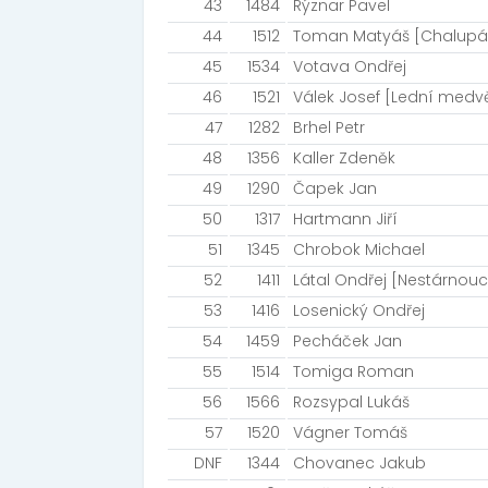
43
1484
Rýznar Pavel
44
1512
Toman Matyáš [Chalupář
45
1534
Votava Ondřej
46
1521
Válek Josef [Lední medv
47
1282
Brhel Petr
48
1356
Kaller Zdeněk
49
1290
Čapek Jan
50
1317
Hartmann Jiří
51
1345
Chrobok Michael
52
1411
Látal Ondřej [Nestárnoucí
53
1416
Losenický Ondřej
54
1459
Pecháček Jan
55
1514
Tomiga Roman
56
1566
Rozsypal Lukáš
57
1520
Vágner Tomáš
DNF
1344
Chovanec Jakub