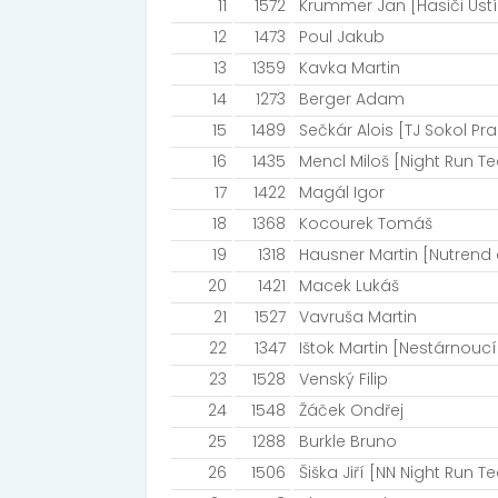
11
1572
Krummer Jan [Hasiči Ústí
12
1473
Poul Jakub
13
1359
Kavka Martin
14
1273
Berger Adam
15
1489
Sečkár Alois [TJ Sokol Pr
16
1435
Mencl Miloš [Night Run T
17
1422
Magál Igor
18
1368
Kocourek Tomáš
19
1318
Hausner Martin [Nutrend
20
1421
Macek Lukáš
21
1527
Vavruša Martin
22
1347
Ištok Martin [Nestárnoucí
23
1528
Venský Filip
24
1548
Žáček Ondřej
25
1288
Burkle Bruno
26
1506
Šiška Jiří [NN Night Run 