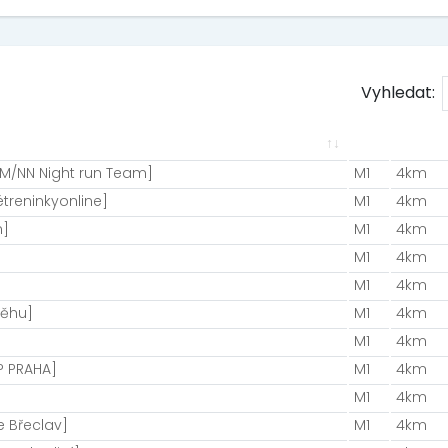
Vyhledat:
AM/NN Night run Team]
M1
4km
treninkyonline]
M1
4km
m]
M1
4km
M1
4km
M1
4km
běhu]
M1
4km
M1
4km
P PRAHA]
M1
4km
M1
4km
 Břeclav]
M1
4km