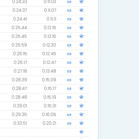
0:24:33
0:11:03
📜
📇
0:24:37
0:11:07
📜
📇
0:24:41
0:11:11
📜
📇
0:25:44
0:12:15
📜
📇
0:25:45
0:12:15
📜
📇
0:25:59
0:12:30
📜
📇
0:26:15
0:12:45
📜
📇
0:26:17
0:12:47
📜
📇
0:27:18
0:13:48
📜
📇
0:28:39
0:15:09
📜
📇
0:28:47
0:15:17
📜
📇
0:28:48
0:15:19
📜
📇
0:29:01
0:15:31
📜
📇
0:29:35
0:16:05
📜
📇
0:33:51
0:20:21
📜
📇
📇