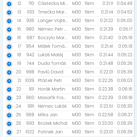
12
710
Částečka Michal
M30
5km
0:21:11
0:04:49
13
1133
Trnečka Martin
M30
5km
0:21:14
0:04:52
14
936
Langer Vojtěch
M30
5km
0:21:22
0:05:00
15
980
Němec Petr [DÁŠA2024]
M30
5km
0:21:39
0:05:17
16
687
Boczylo Martin [Nutrend ]
M30
5km
0:21:40
0:05:19
17
954
Málek Tomáš [Otrokovická Honírna]
M30
5km
0:21:41
0:05:19
18
942
Lukáš Matěj
M30
5km
0:21:44
0:05:22
19
744
Duda Tomáš
M30
5km
0:21:48
0:05:26
20
998
Pavlů David
M30
5km
0:22:01
0:05:39
21
1039
Ptáček Petr
M30
5km
0:22:25
0:06:03
22
811
Horák Martin
M30
5km
0:22:38
0:06:16
23
960
Masařík František
M30
5km
0:22:39
0:06:18
24
981
Němec Lukáš
M30
5km
0:22:51
0:06:30
25
968
Míka Jan
M30
5km
0:22:58
0:06:37
26
693
Brožek Michal
M30
5km
0:23:00
0:06:39
27
1022
Polínek Jan
M30
5km
0:23:01
0:06:39