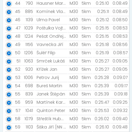
44
790
Hausner Martin [Nutrend crew]
M30
5km
0:25:10
0:08:49
45
885
Komínek Vladimír
M30
5km
0:25:11
0:08:49
46
1139
Ulma Pavel
M30
5km
0:25:12
0:08:50
47
1029
Poštulka Vojtěch
M30
5km
0:25:15
0:08:53
48
1224
Pešat Ondřej [SSS]
M30
5km
0:25:15
0:08:53
49
1156
Vavrečka Jiří
M30
5km
0:25:18
0:08:56
50
1206
Šuléř Filip
M30
5km
0:25:19
0:08:57
51
1063
Smrček Lukáš
M30
5km
0:25:27
0:09:05
52
920
Křížek Jan
M30
5km
0:25:27
0:09:05
53
1006
Petrov Jurij
M30
5km
0:25:28
0:09:07
54
698
Bureš Martin
M30
5km
0:25:39
0:09:17
55
839
Janek Štěpán
M30
5km
0:25:39
0:09:18
56
959
Martínek Karel
M30
5km
0:25:47
0:09:25
57
1041
Quinton Peter
M30
5km
0:25:53
0:09:32
58
1079
Střeštík Hubert
M30
5km
0:26:02
0:09:40
59
1103
Šiška Jiří [NN Night Run Team]
M30
5km
0:26:10
0:09:48