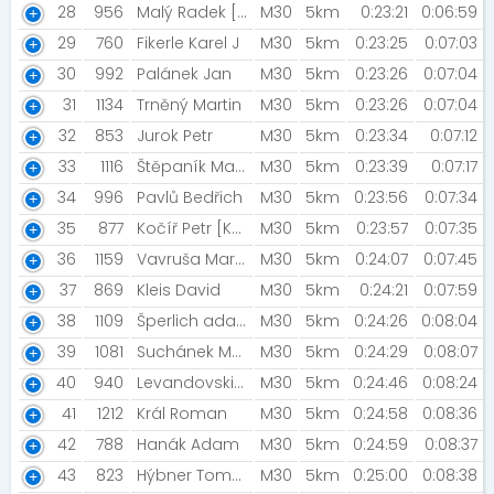
28
956
Malý Radek [ZKW]
M30
5km
0:23:21
0:06:59
29
760
Fikerle Karel J
M30
5km
0:23:25
0:07:03
30
992
Palánek Jan
M30
5km
0:23:26
0:07:04
31
1134
Trněný Martin
M30
5km
0:23:26
0:07:04
32
853
Jurok Petr
M30
5km
0:23:34
0:07:12
33
1116
Štěpaník Martin
M30
5km
0:23:39
0:07:17
34
996
Pavlů Bedřich
M30
5km
0:23:56
0:07:34
35
877
Kočíř Petr [Kočířovi]
M30
5km
0:23:57
0:07:35
36
1159
Vavruša Martin
M30
5km
0:24:07
0:07:45
37
869
Kleis David
M30
5km
0:24:21
0:07:59
38
1109
Šperlich adam [Mizunoteam]
M30
5km
0:24:26
0:08:04
39
1081
Suchánek Marek
M30
5km
0:24:29
0:08:07
40
940
Levandovski Dan [Senzoři]
M30
5km
0:24:46
0:08:24
41
1212
Král Roman
M30
5km
0:24:58
0:08:36
42
788
Hanák Adam
M30
5km
0:24:59
0:08:37
43
823
Hýbner Tomáš [SKB Přerov ]
M30
5km
0:25:00
0:08:38