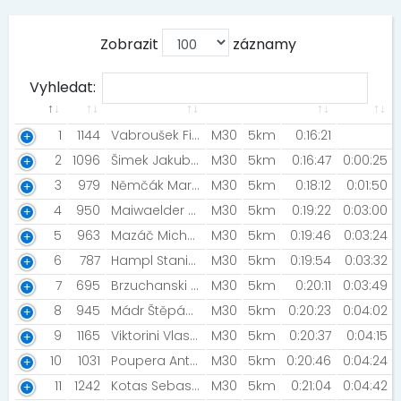
Zobrazit
záznamy
Vyhledat:
1
1144
Vabroušek Filip [AK Zlín]
M30
5km
0:16:21
2
1096
Šimek Jakub [Morek.cz]
M30
5km
0:16:47
0:00:25
3
979
Němčák Martin [TJ Sokol Troubky]
M30
5km
0:18:12
0:01:50
4
950
Maiwaelder Lukas [SK Fuga]
M30
5km
0:19:22
0:03:00
5
963
Mazáč Michal [NN Night Run Team]
M30
5km
0:19:46
0:03:24
6
787
Hampl Stanislav
M30
5km
0:19:54
0:03:32
7
695
Brzuchanski Lukáš
M30
5km
0:20:11
0:03:49
8
945
Mádr Štěpán [Senzoři]
M30
5km
0:20:23
0:04:02
9
1165
Viktorini Vlastimil [MK Seitl Ostrava]
M30
5km
0:20:37
0:04:15
10
1031
Poupera Antonín
M30
5km
0:20:46
0:04:24
11
1242
Kotas Sebastian
M30
5km
0:21:04
0:04:42