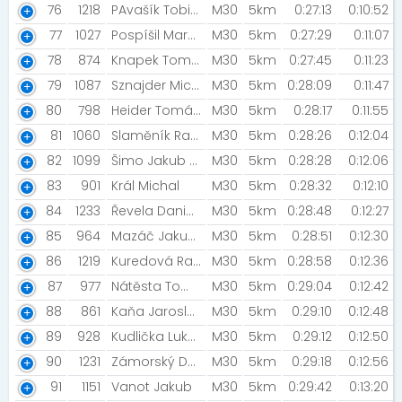
76
1218
PAvašík Tobias
M30
5km
0:27:13
0:10:52
77
1027
Pospíšil Marek
M30
5km
0:27:29
0:11:07
78
874
Knapek Tomáš [Světlušky ]
M30
5km
0:27:45
0:11:23
79
1087
Sznajder Michal
M30
5km
0:28:09
0:11:47
80
798
Heider Tomáš [Crossfight]
M30
5km
0:28:17
0:11:55
81
1060
Slaměník Radek
M30
5km
0:28:26
0:12:04
82
1099
Šimo Jakub [Nutrend ]
M30
5km
0:28:28
0:12:06
83
901
Král Michal
M30
5km
0:28:32
0:12:10
84
1233
Řevela Daniel [SKB Přerov]
M30
5km
0:28:48
0:12:27
85
964
Mazáč Jakub [NN Night Run Team]
M30
5km
0:28:51
0:12:30
86
1219
Kuredová Ragina [LR]
M30
5km
0:28:58
0:12:36
87
977
Nátěsta Tomáš
M30
5km
0:29:04
0:12:42
88
861
Kaňa Jaroslav
M30
5km
0:29:10
0:12:48
89
928
Kudlička Lukáš [Hasiči v běhu ]
M30
5km
0:29:12
0:12:50
90
1231
Zámorský Dalibor
M30
5km
0:29:18
0:12:56
91
1151
Vanot Jakub
M30
5km
0:29:42
0:13:20