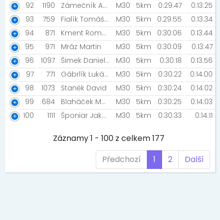
92
1190
Zámečník Adam
M30
5km
0:29:47
0:13:25
93
759
Fialík Tomáš [Drama Queens]
M30
5km
0:29:55
0:13:34
94
871
Kment Roman
M30
5km
0:30:06
0:13:44
95
971
Mráz Martin
M30
5km
0:30:09
0:13:47
96
1097
Šimek Daniel [Šimkovic ]
M30
5km
0:30:18
0:13:56
97
771
Gábrlík Lukáš [Lukas Gabrlik]
M30
5km
0:30:22
0:14:00
98
1073
Staněk David
M30
5km
0:30:24
0:14:02
99
684
Blaháček Matěj
M30
5km
0:30:25
0:14:03
100
1111
Šponiar Jakub [Opice]
M30
5km
0:30:33
0:14:11
Záznamy 1 - 100 z celkem 177
Předchozí
1
2
Další