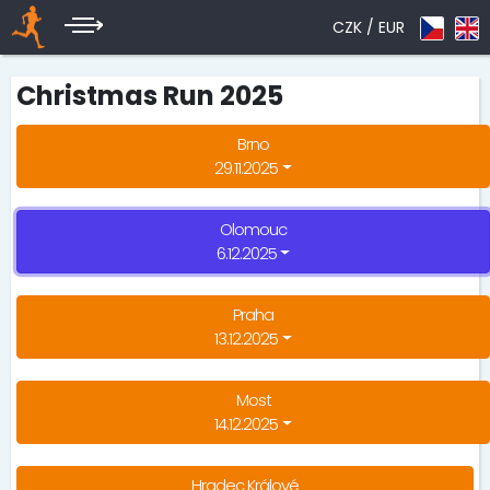
CZK /
EUR
Christmas Run 2025
Brno
29.11.2025
Olomouc
6.12.2025
Praha
13.12.2025
Most
14.12.2025
Hradec Králové