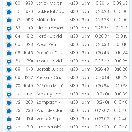
60
938
Latiok Martin
M30
5km
0:26:15
0:09:53
61
976
Nakládal Zdeněk
M30
5km
0:26:28
0:10:06
62
953
Málek Jan
M30
5km
0:26:28
0:10:06
63
1140
Ulma Tomáš [Jednotlivec ]
M30
5km
0:26:34
0:10:13
64
812
Horák David
M30
5km
0:26:37
0:10:15
65
1028
Pössl Petr
M30
5km
0:26:38
0:10:16
66
1045
Roreček David
M30
5km
0:26:46
0:10:24
67
891
Kostik David
M30
5km
0:26:47
0:10:25
68
670
Barták Luboš
M30
5km
0:26:48
0:10:26
69
1232
Pierkarz Ondřej
M30
5km
0:26:51
0:10:29
70
1049
Růžička Matěj
M30
5km
0:26:54
0:10:33
71
1114
Šťastný Robert
M30
5km
0:27:01
0:10:39
72
1203
Žampach Patrik
M30
5km
0:27:01
0:10:40
73
1236
Zaorálek Jan
M30
5km
0:27:02
0:10:40
74
1161
Venský Filip
M30
5km
0:27:02
0:10:40
75
819
Hradňanský Michael
M30
5km
0:27:09
0:10:48