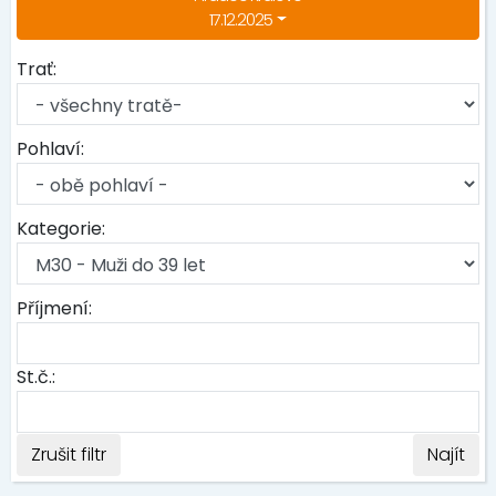
17.12.2025
Trať:
Pohlaví:
Kategorie:
Příjmení:
St.č.:
Zrušit filtr
Najít