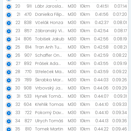
20
911
Lábr Jaroslav [Beer Bears]
M30
10km
0:41:51
0:07:14
21
470
Danielka Filip [Vegan Power]
M30
10km
0:41:56
0:07:20
22
838
Včelák Honza
M30
10km
0:42:37
0:08:01
23
857
Zábranský Vilém [TAC]
M30
10km
0:42:54
0:08:17
24
806
Tobišek Jakub
M30
10km
0:42:56
0:08:19
25
814
Tran Anh Tuan [TAC]
M30
10km
0:42:58
0:08:21
26
907
Schaffer Ondřej
M30
10km
0:42:59
0:08:22
27
892
Prášek Adam [Kasper-Swix Team]
M30
10km
0:43:55
0:09:19
28
770
Střeleček Marek
M30
10km
0:43:59
0:09:22
29
789
Škrabka Martin
M30
10km
0:44:03
0:09:26
30
908
Vrbovský Jakub [Startup Kitchen]
M30
10km
0:44:06
0:09:29
31
533
Hynek Tomáš [FTC Vysoké Mýto]
M30
10km
0:44:07
0:09:31
32
604
Křehlik Tomas
M30
10km
0:44:10
0:09:33
33
722
Pokorný David [SOOB Spartak Rychnov nad Kněžnou]
M30
10km
0:44:10
0:09:34
34
827
Ulrych Tomáš
M30
10km
0:44:13
0:09:36
35
810
Tomek Martin
M30
10km
0:44:22
0:09:46