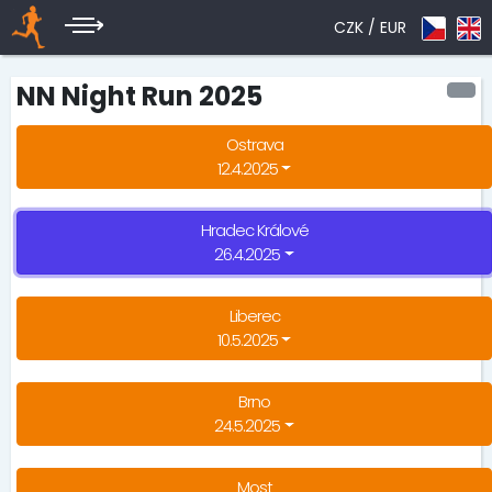
CZK /
EUR
NN Night Run 2025
Ostrava
12.4.2025
Hradec Králové
26.4.2025
Liberec
10.5.2025
Brno
24.5.2025
Most