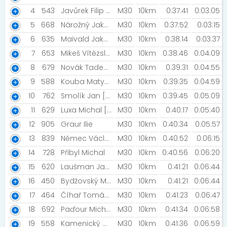
4
543
Javůrek Filip [NN2022]
M30
10km
0:37:41
0:03:05
5
668
Nárožný Jakub [:)]
M30
10km
0:37:52
0:03:15
6
635
Maivald Jakub
M30
10km
0:38:14
0:03:37
7
653
Mikeš Vítězslav [Zdobín - DJ Brácha team]
M30
10km
0:38:46
0:04:09
8
679
Novák Tadeáš
M30
10km
0:39:31
0:04:55
9
588
Kouba Matyáš
M30
10km
0:39:35
0:04:59
10
762
Smolík Jan [Roudničtí běžci]
M30
10km
0:39:45
0:05:09
11
629
Luxa Michal [MIZUNO TEAM ]
M30
10km
0:40:17
0:05:40
12
905
Graur Ilie
M30
10km
0:40:34
0:05:57
13
839
Němec Václav
M30
10km
0:40:52
0:06:15
14
728
Přibyl Michal
M30
10km
0:40:56
0:06:20
15
620
Laušman Jakub [Bačalky ]
M30
10km
0:41:21
0:06:44
16
450
Bydžovský Marek
M30
10km
0:41:21
0:06:44
17
464
Číhař Tomáš [Chvojenec ]
M30
10km
0:41:23
0:06:47
18
692
Paďour Michal
M30
10km
0:41:34
0:06:58
19
558
Kamenický Milan [Run4Fun]
M30
10km
0:41:36
0:06:59