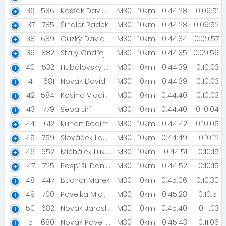
36
586
Košťák David [MIZUNO VODIČ]
M30
10km
0:44:28
0:09:51
37
785
Šindler Radek
M30
10km
0:44:28
0:09:52
38
689
Ouzký David
M30
10km
0:44:34
0:09:57
39
882
Starý Ondřej
M30
10km
0:44:35
0:09:59
40
532
Hubálovský Jiří
M30
10km
0:44:39
0:10:03
41
681
Novák David
M30
10km
0:44:39
0:10:03
42
584
Kosina Vladimír
M30
10km
0:44:40
0:10:03
43
779
Šeba Jiří
M30
10km
0:44:40
0:10:04
44
612
Kunart Radim
M30
10km
0:44:42
0:10:05
45
759
Slováček Ladislav
M30
10km
0:44:49
0:10:12
46
652
Michálek Lukáš [-]
M30
10km
0:44:51
0:10:15
47
725
Pospíšil Daniel
M30
10km
0:44:52
0:10:15
48
447
Buchar Marek
M30
10km
0:45:06
0:10:30
49
700
Pavelka Michal
M30
10km
0:45:28
0:10:51
50
682
Novák Jaroslav [Krtek]
M30
10km
0:45:40
0:11:03
51
680
Novák Pavel [ NIGHT RUN TEAM]
M30
10km
0:45:43
0:11:06