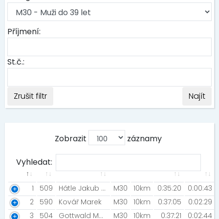
Příjmení:
St.č.:
Zrušit filtr
Najít
Zobrazit
záznamy
Vyhledat:
1
509
Hátle Jakub [Poko Running Team ]
M30
10km
0:35:20
0:00:43
2
590
Kovář Marek
M30
10km
0:37:05
0:02:29
3
504
Gottwald Martin
M30
10km
0:37:21
0:02:44