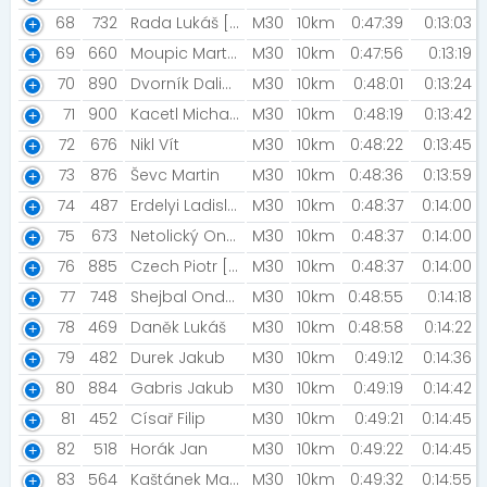
68
732
Rada Lukáš [Závodní Rada]
M30
10km
0:47:39
0:13:03
69
660
Moupic Martin [#GLADIATORRACETEAM]
M30
10km
0:47:56
0:13:19
70
890
Dvorník Dalibor
M30
10km
0:48:01
0:13:24
71
900
Kacetl Michael
M30
10km
0:48:19
0:13:42
72
676
Nikl Vít
M30
10km
0:48:22
0:13:45
73
876
Ševc Martin
M30
10km
0:48:36
0:13:59
74
487
Erdelyi Ladislav
M30
10km
0:48:37
0:14:00
75
673
Netolický Ondřej
M30
10km
0:48:37
0:14:00
76
885
Czech Piotr [MISIAKI]
M30
10km
0:48:37
0:14:00
77
748
Shejbal Ondřej
M30
10km
0:48:55
0:14:18
78
469
Daněk Lukáš
M30
10km
0:48:58
0:14:22
79
482
Durek Jakub
M30
10km
0:49:12
0:14:36
80
884
Gabris Jakub
M30
10km
0:49:19
0:14:42
81
452
Císař Filip
M30
10km
0:49:21
0:14:45
82
518
Horák Jan
M30
10km
0:49:22
0:14:45
83
564
Kaštánek Martin
M30
10km
0:49:32
0:14:55