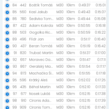
84
442
Boštík Tomáš
M30
10km
0:49:37
0:15:01
85
560
Kasl Jakub
M30
10km
0:49:43
0:15:07
86
780
Šedivka Tomáš
M30
10km
0:49:44
0:15:08
87
422
Adam Kokrda
M30
10km
0:50:55
0:16:18
88
503
Gogolka Richard
M30
10km
0:50:59
0:16:22
89
496
Flídr Jan
M30
10km
0:51:17
0:16:40
90
437
Beran Tomáš
M30
10km
0:51:19
0:16:42
91
820
Trubač Martin
M30
10km
0:51:37
0:17:00
92
657
Moravec David
M30
10km
0:51:47
0:17:11
93
867
Geralský Matěj
M30
10km
0:51:54
0:17:17
94
873
Machačka Šimon
M30
10km
0:51:55
0:17:18
95
596
Krátký Aleš
M30
10km
0:52:02
0:17:25
96
435
Běhal Martin
M30
10km
0:52:10
0:17:33
97
677
Nosek Lukáš
M30
10km
0:52:15
0:17:38
98
910
Cironis Adam [Startup Kitchen]
M30
10km
0:52:15
0:17:39
99
909
Cironis Tomáš [Startup Kitchen]
M30
10km
0:52:16
0:17:40