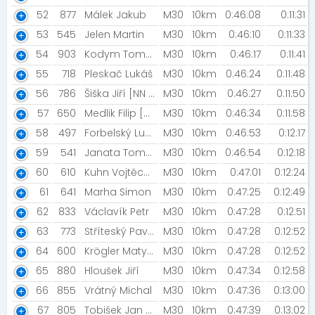
52
877
Málek Jakub
M30
10km
0:46:08
0:11:31
53
545
Jelen Martin
M30
10km
0:46:10
0:11:33
54
903
Kodym Tomáš
M30
10km
0:46:17
0:11:41
55
718
Pleskač Lukáš
M30
10km
0:46:24
0:11:48
56
786
Šiška Jiří [NN Night Run Team]
M30
10km
0:46:27
0:11:50
57
650
Medlik Filip [Kvejgarští bojovnici]
M30
10km
0:46:34
0:11:58
58
497
Forbelský Lukáš
M30
10km
0:46:53
0:12:17
59
541
Janata Tomáš
M30
10km
0:46:54
0:12:18
60
610
Kuhn Vojtěch [Kuhnfamily]
M30
10km
0:47:01
0:12:24
61
641
Marha Simon
M30
10km
0:47:25
0:12:49
62
833
Václavík Petr
M30
10km
0:47:28
0:12:51
63
773
Stříteský Pavel
M30
10km
0:47:28
0:12:52
64
600
Krögler Matyáš
M30
10km
0:47:28
0:12:52
65
880
Hloušek Jiří
M30
10km
0:47:34
0:12:58
66
855
Vrátný Michal
M30
10km
0:47:36
0:13:00
67
805
Tobišek Jan [Netušim]
M30
10km
0:47:39
0:13:02