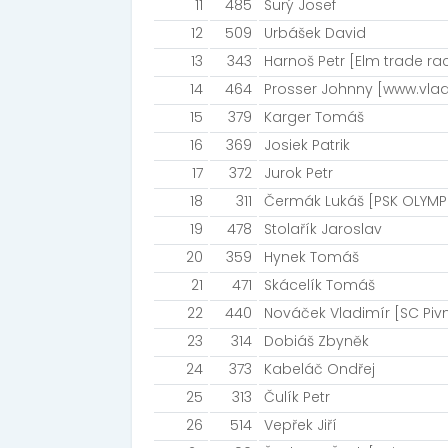
11
485
Surý Josef
12
509
Urbášek David
13
343
Harnoš Petr [Elm trade rac
14
464
Prosser Johnny [www.vlad
15
379
Karger Tomáš
16
369
Josiek Patrik
17
372
Jurok Petr
18
311
Čermák Lukáš [PSK OLYMP
19
478
Stolařík Jaroslav
20
359
Hynek Tomáš
21
471
Skácelík Tomáš
22
440
Nováček Vladimír [SC Piv
23
314
Dobiáš Zbyněk
24
373
Kabeláč Ondřej
25
313
Čulík Petr
26
514
Vepřek Jiří