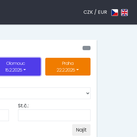
CZK /
EUR
Olomouc
Praha
15.2.2025
22.2.2025
St.č.:
Najít