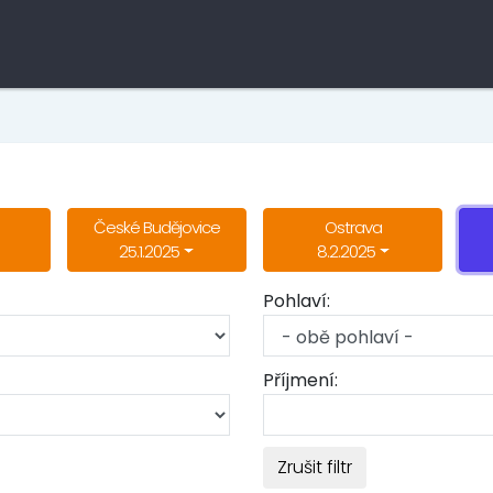
České Budějovice
Ostrava
25.1.2025
8.2.2025
Pohlaví:
Příjmení:
Zrušit filtr