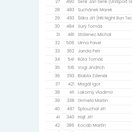
27
490
Šenk Jan Šenk [UniSport U
28
483
Suchánek Marek
29
493
Šiška Jiří [NN Night Run T
30
484
Surý Tomáš
31
481
Striženec Michal
32
506
Ulma Pavel
33
362
Janda Petr
34
541
Růta Tomáš
35
516
Vogl Jindřich
36
293
Blabla Zdeněk
37
421
Magál Igor
38
411
Lakomý Vladimír
39
338
Grmela Martin
40
497
Šplouchal Jiří
41
340
Hajt Jiří
42
386
Kocab Martin