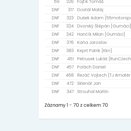
59
326
Fojtík Tomáš
DNF
317
Dostál Matěj
DNF
323
Dušek Adam [55motorspo
DNF
324
Dvorský Štěpán [Gumáci
DNF
342
Hančík Milan [Gumáci]
DNF
376
Kaňa Jaroslav
DNF
383
Keprt Patrik [Kkn]
DNF
451
Petrusek Lukáš [RunCzech
DNF
457
Polách Daniel
DNF
468
Řezáč Vojtech [TJ Amatér
DNF
472
Sklenář Jan
DNF
347
Strouhal Martin
Záznamy 1 - 70 z celkem 70