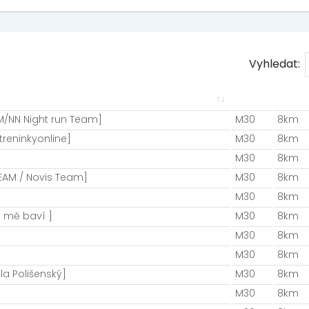
Vyhledat:
AM/NN Night run Team]
M30
8km
reninkyonline]
M30
8km
M30
8km
EAM / Novis Team]
M30
8km
M30
8km
o mě baví ]
M30
8km
M30
8km
M30
8km
la Polišenský]
M30
8km
M30
8km