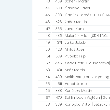
43
469
Schenk Martin
44
530
Čáslava Pavel
45
308
Čadílek Tomáš [1. FC ČER
46
526
Žáček Martin
47
365
Javor Kamil
48
435
Mularčík Milan [SDH Třešti
49
371
Jurka Jakub
50
428
Mikláš Josef
51
539
Pivoňka Filip
52
446
Ostrčil Petr [Dlouhonožka
53
431
Mráz Martin
54
430
Molík Petr [Forever young
55
511
Vanot Jakub
56
388
Končický Martin
57
470
Schlimbach Vojtěch [Gu
58
389
Konopka Viktor [Běžecký k