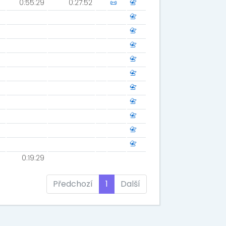
0:55:29
0:27:52
📜
📇
📇
📇
📇
📇
📇
📇
📇
📇
📇
📇
0:19:29
Předchozí
1
Další